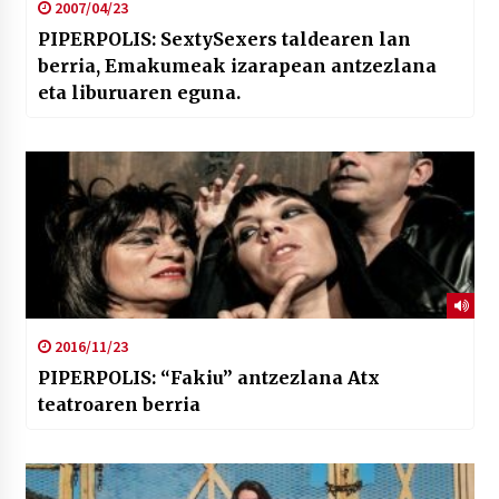
2007/04/23
PIPERPOLIS: SextySexers taldearen lan
berria, Emakumeak izarapean antzezlana
eta liburuaren eguna.
2016/11/23
PIPERPOLIS: “Fakiu” antzezlana Atx
teatroaren berria