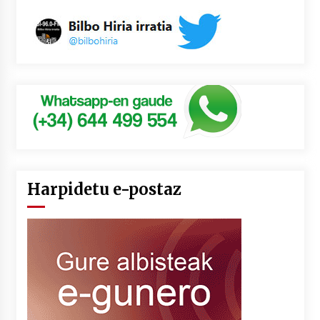
Harpidetu e-postaz