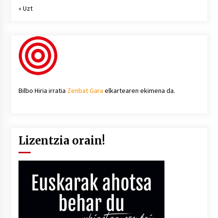
« Uzt
Bilbo Hiria irratia
Zenbat Gara
elkartearen ekimena da.
Lizentzia orain!