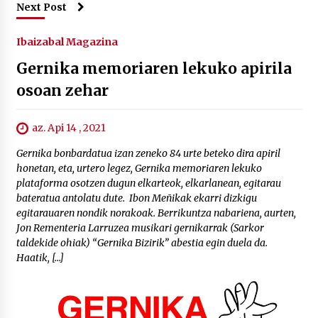
Next Post
Ibaizabal Magazina
Gernika memoriaren lekuko apirila
osoan zehar
az. Api 14 , 2021
Gernika bonbardatua izan zeneko 84 urte beteko dira apiril
honetan, eta, urtero legez, Gernika memoriaren lekuko
plataforma osotzen dugun elkarteok, elkarlanean, egitarau
bateratua antolatu dute. Ibon Meñikak ekarri dizkigu
egitarauaren nondik norakoak. Berrikuntza nabariena, aurten,
Jon Rementeria Larruzea musikari gernikarrak (Sarkor
taldekide ohiak) “Gernika Bizirik” abestia egin duela da.
Haatik, […]