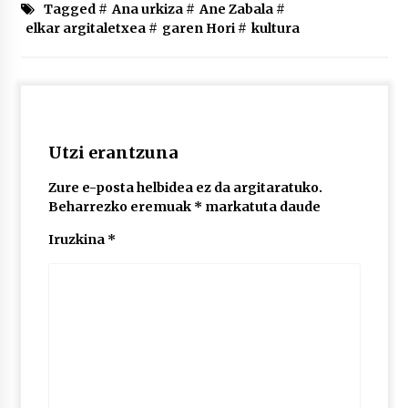
2026/07/03
Tagged #
Ana urkiza
#
Ane Zabala
#
elkar argitaletxea
#
garen Hori
#
kultura
MUSIBLA #297: Bide, Boards Of Canada, Somak,
Tiga, Twisted Teens, Underscores, Habia
2026/07/02
Utzi erantzuna
Zure e-posta helbidea ez da argitaratuko.
Beharrezko eremuak
*
markatuta daude
Iruzkina
*