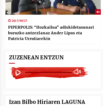
2017/09/27
PIPERPOLIS: “Hozkailua” adiskidetasunari
buruzko antzezlanaz Ander Lipus eta
Patricia Urrutiarekin
ZUZENEAN ENTZUN
Izan Bilbo Hiriaren LAGUNA