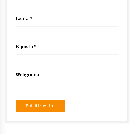
Izena
*
E-posta
*
Webgunea