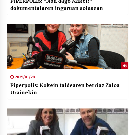
PIPERPOLIS: “Non dago Mikel?”
dokumentalaren inguruan solasean
2025/01/28
Piperpolis: Kokein taldearen berriaz Zaloa
Urainekin