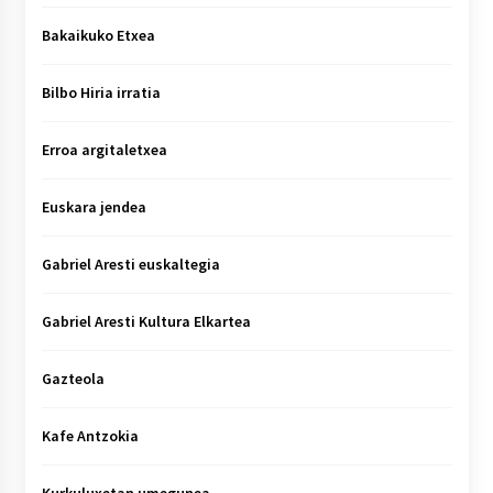
Bakaikuko Etxea
Bilbo Hiria irratia
Erroa argitaletxea
Euskara jendea
Gabriel Aresti euskaltegia
Gabriel Aresti Kultura Elkartea
Gazteola
Kafe Antzokia
Kurkuluxetan umegunea