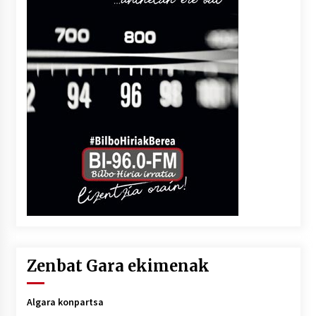
Zenbat Gara ekimenak
Algara konpartsa