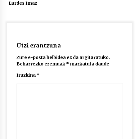
2026/07/03
Lurdes Imaz
MUSIBLA #297: Bide, Boards Of Canada, Somak,
Tiga, Twisted Teens, Underscores, Habia
2026/07/02
Utzi erantzuna
Zure e-posta helbidea ez da argitaratuko.
Beharrezko eremuak
*
markatuta daude
Iruzkina
*