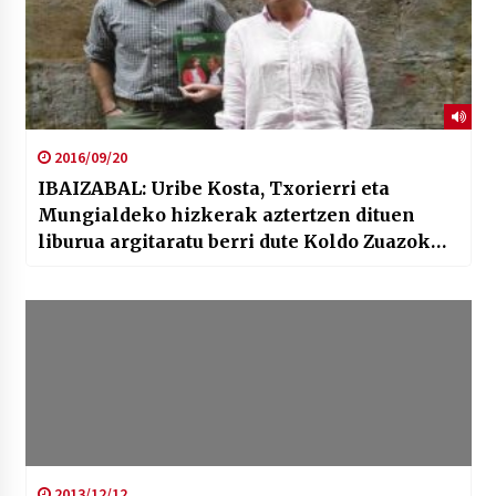
2016/09/20
IBAIZABAL: Uribe Kosta, Txorierri eta
Mungialdeko hizkerak aztertzen dituen
liburua argitaratu berri dute Koldo Zuazok
eta Urtzi Goitik
2013/12/12