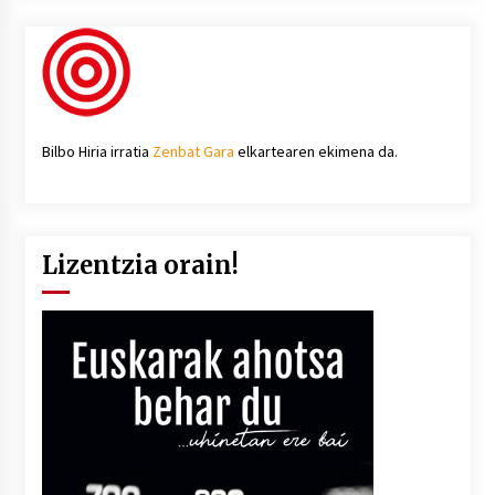
Bilbo Hiria irratia
Zenbat Gara
elkartearen ekimena da.
Lizentzia orain!