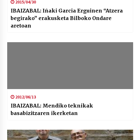
2015/04/30
IBAIZABAL: Iñaki Garcia Erguinen “Atzera
begirako” erakusketa Bilboko Ondare
aretoan
2012/06/13
IBAIZABAL: Mendiko teknikak
basabizitzaren ikerketan