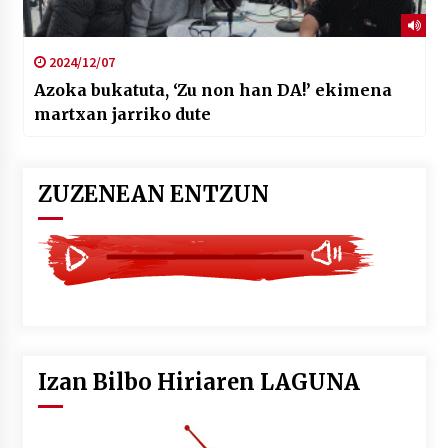
2024/12/07
Azoka bukatuta, ‘Zu non han DA!’ ekimena
martxan jarriko dute
ZUZENEAN ENTZUN
Izan Bilbo Hiriaren LAGUNA