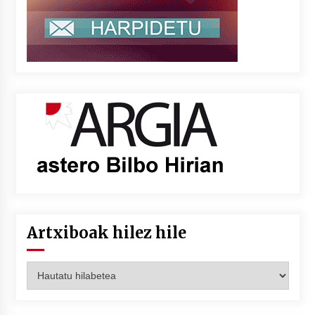
Artxiboak hilez hile
Artxiboak
hilez
hile