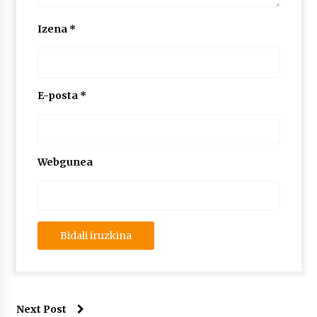
Izena
*
E-posta
*
Webgunea
Next Post