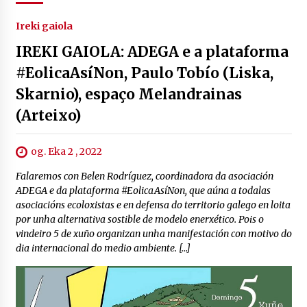
Ireki gaiola
IREKI GAIOLA: ADEGA e a plataforma
#EolicaAsíNon, Paulo Tobío (Liska,
Skarnio), espaço Melandrainas
(Arteixo)
og. Eka 2 , 2022
Falaremos con Belen Rodríguez, coordinadora da asociación
ADEGA e da plataforma #EolicaAsíNon, que aúna a todalas
asociacións ecoloxistas e en defensa do territorio galego en loita
por unha alternativa sostible de modelo enerxético. Pois o
vindeiro 5 de xuño organizan unha manifestación con motivo do
dia internacional do medio ambiente. […]