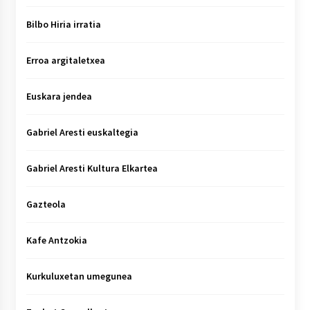
Bilbo Hiria irratia
Erroa argitaletxea
Euskara jendea
Gabriel Aresti euskaltegia
Gabriel Aresti Kultura Elkartea
Gazteola
Kafe Antzokia
Kurkuluxetan umegunea