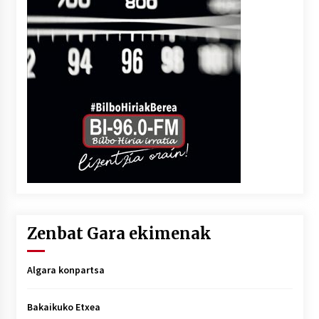
Zenbat Gara ekimenak
Algara konpartsa
Bakaikuko Etxea