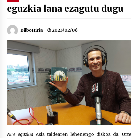
eguzkia lana ezagutu dugu
“Hiztegi bat” Gorka Urbizuk idatzitako letren
hiztegia
2026/07/23
BilboHiria
2023/02/06
Bakaikuko barnetegitik gazteek egindako saio
berezia
2026/07/16
Tuba eta bonbardinoaren astea, Bilboko
Kontserbatorioan protagonista
2026/07/16
Auzoportala : 1×04 Auzofoniak
2026/07/15
Gaur abitua da Bilbao bbk live jaialdia
2026/07/09
Nire eguzkia
Asla taldearen lehenengo diskoa da. Urte