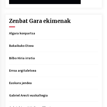
Zenbat Gara ekimenak
Algara konpartsa
Bakaikuko Etxea
Bilbo Hiria irratia
Erroa argitaletxea
Euskara jendea
Gabriel Aresti euskaltegia