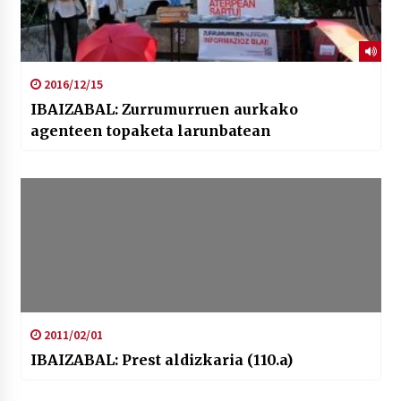
2016/12/15
IBAIZABAL: Zurrumurruen aurkako
agenteen topaketa larunbatean
2011/02/01
IBAIZABAL: Prest aldizkaria (110.a)