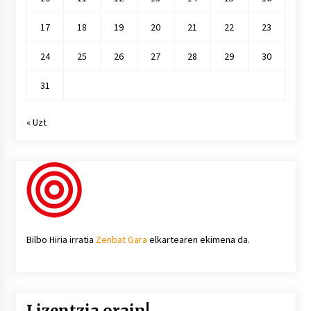
17
18
19
20
21
22
23
24
25
26
27
28
29
30
31
« Uzt
Bilbo Hiria irratia
Zenbat Gara
elkartearen ekimena da.
Lizentzia orain!