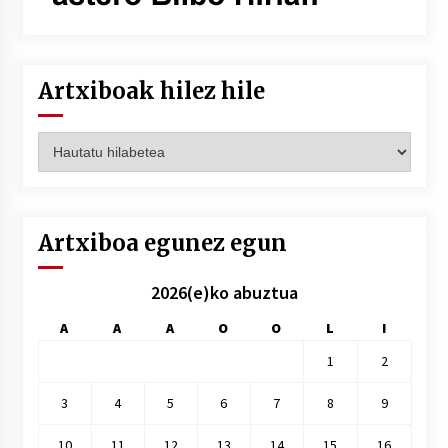
Artxiboak hilez hile
Artxiboak
hilez
hile
Artxiboa egunez egun
2026(e)ko abuztua
A
A
A
O
O
L
I
1
2
3
4
5
6
7
8
9
10
11
12
13
14
15
16