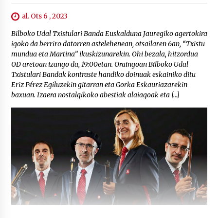
al. Ots 6 , 2023
Bilboko Udal Txistulari Banda Euskalduna Jauregiko agertokira
igoko da berriro datorren astelehenean, otsailaren 6an, “Txistu
mundua eta Martina” ikuskizunarekin. Ohi bezala, hitzordua
OD aretoan izango da, 19:00etan. Oraingoan Bilboko Udal
Txistulari Bandak kontraste handiko doinuak eskainiko ditu
Eriz Pérez Egiluzekin gitarran eta Gorka Eskauriazarekin
baxuan. Izaera nostalgikoko abestiak alaiagoak eta […]