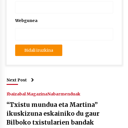
Webgunea
Next Post
Ibaizabal Magazina
Nabarmenduak
“Txistu mundua eta Martina”
ikuskizuna eskainiko du gaur
Bilboko txistularien bandak