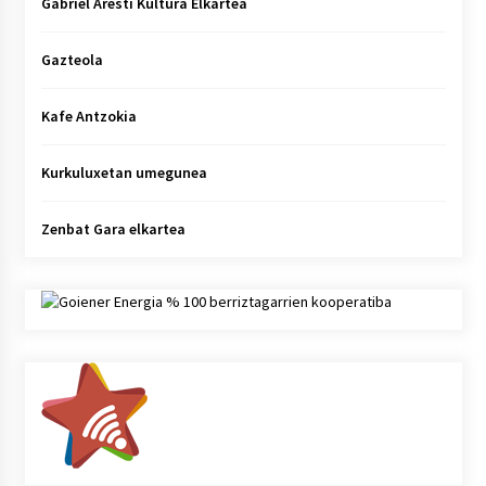
Gabriel Aresti Kultura Elkartea
Gazteola
Kafe Antzokia
Kurkuluxetan umegunea
Zenbat Gara elkartea