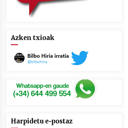
Azken txioak
Harpidetu e-postaz