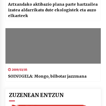
Artxandako aktibazio plana parte hartzailea
izatea aldarrikatu dute ekologistek eta auzo
elkarteek
2009/03/05
SOINUGELA: Mongo, bilbotar jazzmana
ZUZENEAN ENTZUN