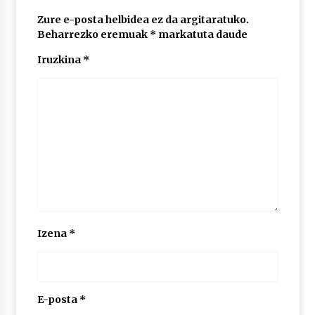
2026/07/03
Zure e-posta helbidea ez da argitaratuko.
Beharrezko eremuak
*
markatuta daude
MUSIBLA #297: Bide, Boards Of Canada, Somak,
Tiga, Twisted Teens, Underscores, Habia
Iruzkina
*
2026/07/02
Izena
*
E-posta
*