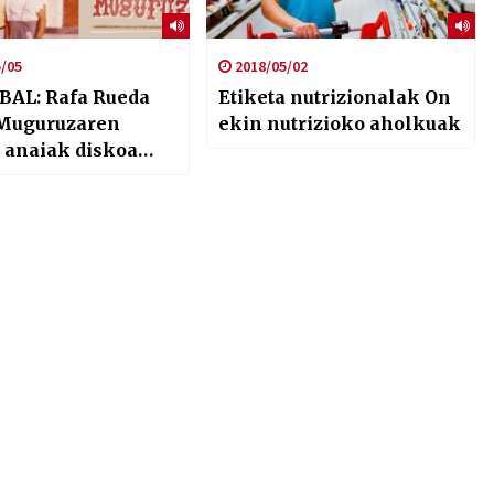
/05
2018/05/02
afa Rueda
Etiketa nutrizionalak On
 Muguruzaren
ekin nutrizioko aholkuak
i anaiak diskoa
e