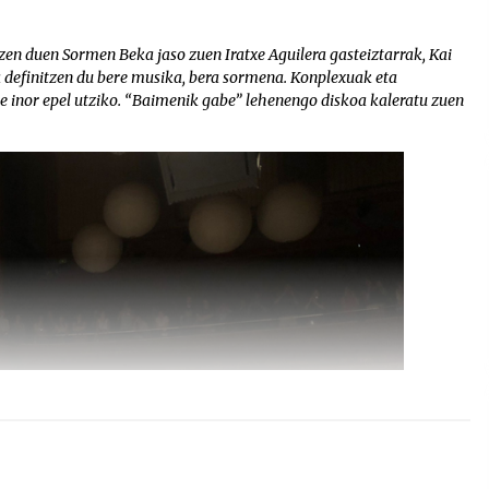
n duen Sormen Beka jaso zuen Iratxe Aguilera gasteiztarrak, Kai
 definitzen du bere musika, bera sormena. Konplexuak eta
te inor epel utziko. “Baimenik gabe” lehenengo diskoa kaleratu zuen