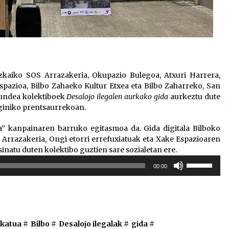
zkaiko SOS Arrazakeria, Okupazio Bulegoa, Atxuri Harrera,
pazioa, Bilbo Zahaeko Kultur Etxea eta Bilbo Zaharreko, San
undea kolektiboek
Desalojo ilegalen aurkako gida
aurkeztu dute
giniko prentsaurrekoan.
a” kanpainaren barruko egitasmoa da. Gida digitala Bilboko
rrazakeria, Ongi etorri errefuxiatuak eta Xake Espazioaren
inatu duten kolektibo guztien sare sozialetan ere.
Erabili
00:00
gora/behera
gezi-
teklak
bolumena
igotzeko
ikatua
#
Bilbo
#
Desalojo ilegalak
#
gida
#
edo