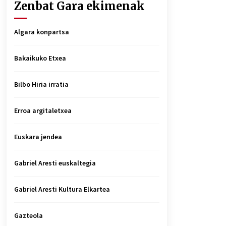
Zenbat Gara ekimenak
Algara konpartsa
Bakaikuko Etxea
Bilbo Hiria irratia
Erroa argitaletxea
Euskara jendea
Gabriel Aresti euskaltegia
Gabriel Aresti Kultura Elkartea
Gazteola