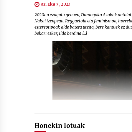
az. Eka 7 , 2023
2020an ezagutu genuen, Durangoko Azokak antolatze
Nakai izenpean. Reggaetoia eta feminismoa, horrela
estereotipoak alde batera utzita, bere kantuek ez du
bekari esker, Ildo berdina […]
Honekin lotuak