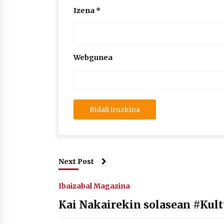
Izena
*
Webgunea
Next Post
Ibaizabal Magazina
Kai Nakairekin solasean #Kul