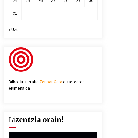
24
25
26
27
28
29
30
31
« Uzt
Bilbo Hiria irratia
Zenbat Gara
elkartearen
ekimena da.
Lizentzia orain!