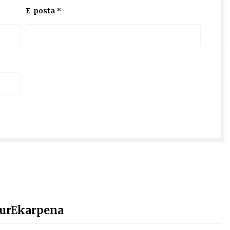
E-posta
*
turEkarpena