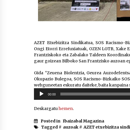
AZET Etxebizitza Sindikatua, SOS Racismo-Bi
Ongi Etorri Errefuxiatuak, OZEN LGTB, Xake Es
Frantziskoko eta Zabalako Taldeen Koordinak
gaur goizean Bilboko San Frantzisko auzoan e
Gida “Zeuena Biolentzia, Geurea Auzodefents
Okupazio Bulegoa, SOS Racismo-Bizkaiko SOS A
webguneetan eskuratu daiteke, baita kanpaina s
Soinu
00:00
erreproduzigailua
Deskargatu
hemen
.
Posted in
Ibaizabal Magazina
Tagged #
auzoak
#
AZET etxebizitza sind