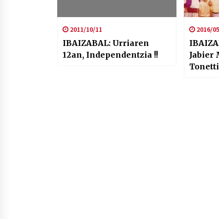
2011/10/11
2016/05
IBAIZABAL: Urriaren
IBAIZABAL: R
12an, Independentzia !!
Jabier
Tonett
hizpid