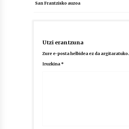
San Frantzisko auzoa
Utzi erantzuna
Zure e-posta helbidea ez da argitaratuko.
Iruzkina
*