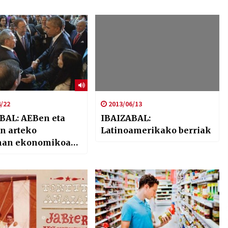
/22
2013/06/13
BAL: AEBen eta
IBAIZABAL:
n arteko
Latinoamerikako berriak
man ekonomikoak
ai