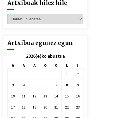
Artxiboak hilez hile
Artxiboak
hilez
hile
Artxiboa egunez egun
2026(e)ko abuztua
A
A
A
O
O
L
I
1
2
3
4
5
6
7
8
9
10
11
12
13
14
15
16
17
18
19
20
21
22
23