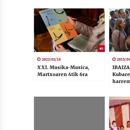
2022/02/16
2015/04
XXI. Musika-Musica,
IBAIZA
Martxoaren 4tik 6ra
Kubare
harre
azterg