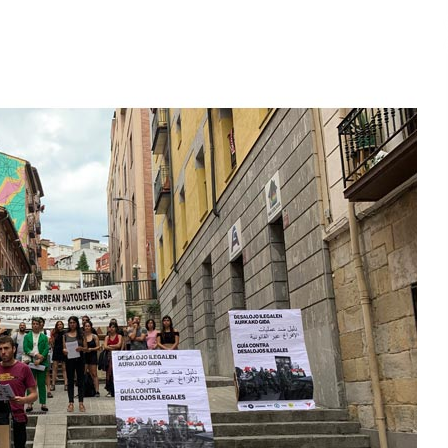
2026/07/15
Larunbatean Plentziako Itsas
Martxa ospatuko da
2026/07/07
SOINUGELA: Paul McCartney eta
Ringo Starr-en lan berriak
2026/07/03