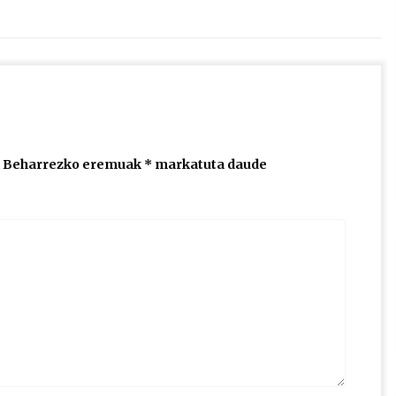
jaisteko.
Beharrezko eremuak
*
markatuta daude