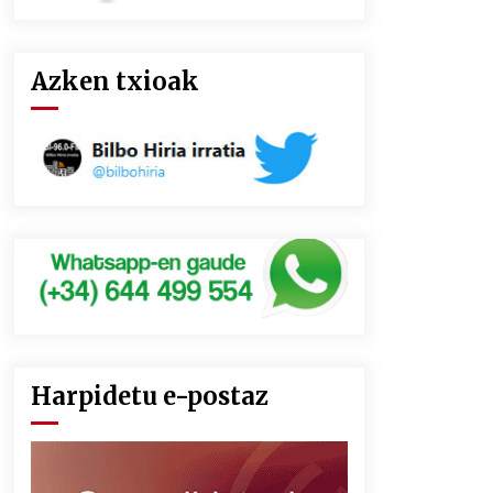
Azken txioak
Harpidetu e-postaz