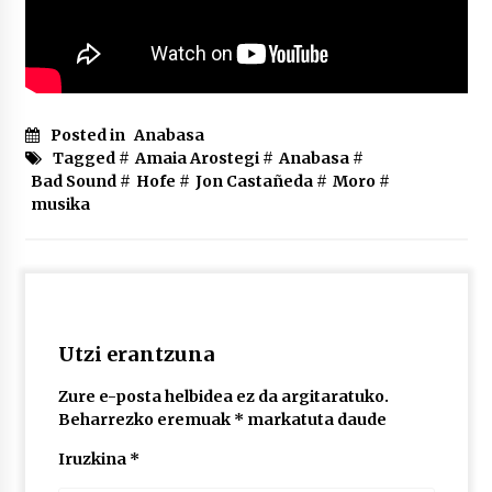
2026/07/03
MUSIBLA #297: Bide, Boards Of Canada, Somak,
Tiga, Twisted Teens, Underscores, Habia
2026/07/02
Posted in
Anabasa
Tagged #
Amaia Arostegi
#
Anabasa
#
Bad Sound
#
Hofe
#
Jon Castañeda
#
Moro
#
musika
Utzi erantzuna
Zure e-posta helbidea ez da argitaratuko.
Beharrezko eremuak
*
markatuta daude
Iruzkina
*