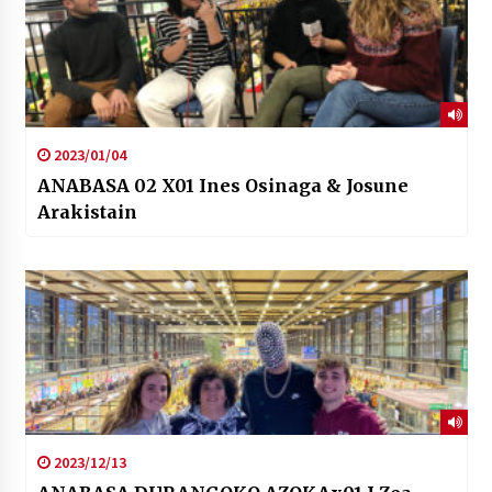
2023/01/04
ANABASA 02 X01 Ines Osinaga & Josune
Arakistain
2023/12/13