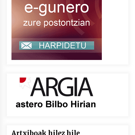
Artxiboak hilez hile