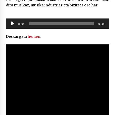
dira musikaz, musika industriaz eta bizitzaz oro har.
POTTO: San Pedro jaietako bertso-saioa
2026/07/09
Soinu
00:00
00:00
erreproduzigailua
Deskargatu
hemen
.
Larunbatean Plentziako Itsas Martxa ospatuko
da
2026/07/07
LIBURUEN ERREPUBLIKA TXIKIA: Hiragana akats
isil batekin dator beti
2026/07/07
Auritz Iñurrietaren margoak ikusgai
Uribitarte40 aretoan
2026/07/03
SOINUGELA: Paul McCartney eta Ringo Starr-en
lan berriak