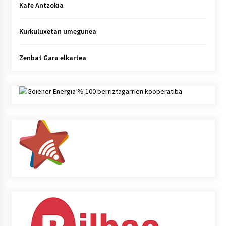
Kafe Antzokia
Kurkuluxetan umegunea
Zenbat Gara elkartea