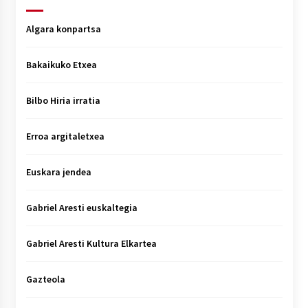
Algara konpartsa
Bakaikuko Etxea
Bilbo Hiria irratia
Erroa argitaletxea
Euskara jendea
Gabriel Aresti euskaltegia
Gabriel Aresti Kultura Elkartea
Gazteola