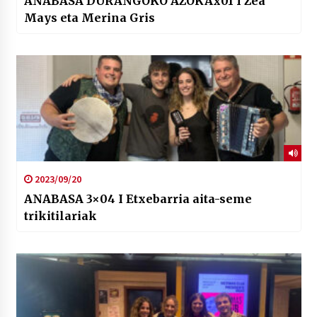
ANABASA DURANGOKO AZOKAx01 I Zea
Mays eta Merina Gris
2023/09/20
ANABASA 3×04 I Etxebarria aita-seme
trikitilariak