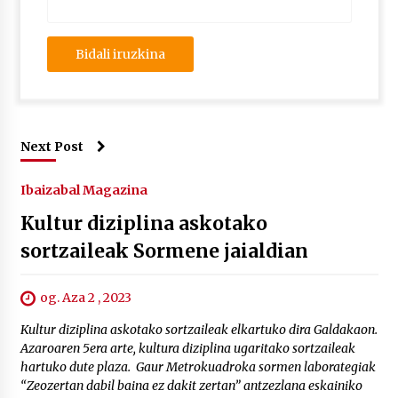
Next Post
Ibaizabal Magazina
Kultur diziplina askotako
sortzaileak Sormene jaialdian
og. Aza 2 , 2023
Kultur diziplina askotako sortzaileak elkartuko dira Galdakaon.
Azaroaren 5era arte, kultura diziplina ugaritako sortzaileak
hartuko dute plaza. Gaur Metrokuadroka sormen laborategiak
“Zeozertan dabil baina ez dakit zertan” antzezlana eskainiko