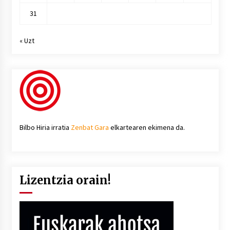
31
« Uzt
Bilbo Hiria irratia
Zenbat Gara
elkartearen ekimena da.
Lizentzia orain!