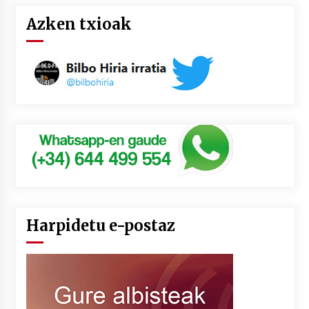
Azken txioak
Harpidetu e-postaz