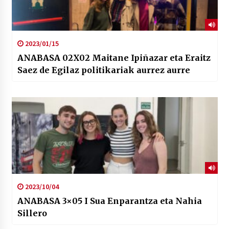
2023/01/15
ANABASA 02X02 Maitane Ipiñazar eta Eraitz
Saez de Egilaz politikariak aurrez aurre
2023/10/04
ANABASA 3×05 I Sua Enparantza eta Nahia
Sillero