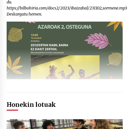
du.
https://bilbohiria.com/docs2/2023/ibaizabal/231102_sormene.mp3
Deskargatu hemen.
Honekin lotuak