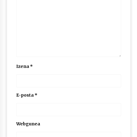
Izena
*
E-posta
*
Webgunea