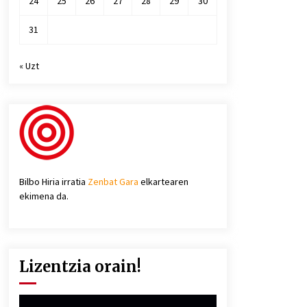
24
25
26
27
28
29
30
31
« Uzt
Bilbo Hiria irratia
Zenbat Gara
elkartearen
ekimena da.
Lizentzia orain!