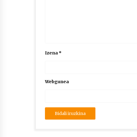
Izena
*
Webgunea