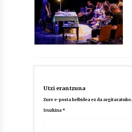
protagonista
2026/07/16
POTTO: San Pedro jaietako bertso-
saioa
2026/07/09
Auritz Iñurrietaren margoak
ikusgai Uribitarte40 aretoan
2026/07/03
Utzi erantzuna
Zure e-posta helbidea ez da argitaratuko.
Iruzkina
*