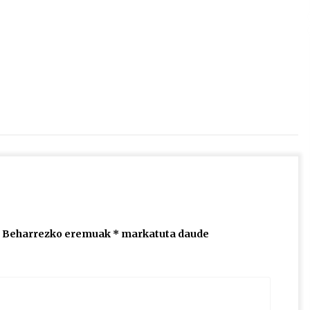
2026/07/15
Larunbatean Plentziako Itsas
Martxa ospatuko da
2026/07/07
SOINUGELA: Paul McCartney eta
Ringo Starr-en lan berriak
2026/07/03
Beharrezko eremuak
*
markatuta daude