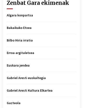
Zenbat Gara ekimenak
Algara konpartsa
Bakaikuko Etxea
Bilbo Hiria irratia
Erroa argitaletxea
Euskara jendea
Gabriel Aresti euskaltegia
Gabriel Aresti Kultura Elkartea
Gazteola