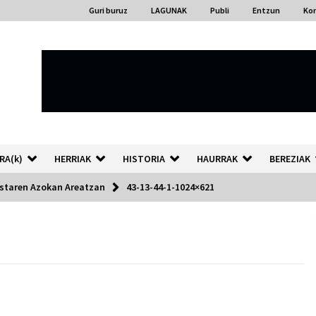
Guri buruz
LAGUNAK
Publi
Entzun
Ko
RA(k)
HERRIAK
HISTORIA
HAURRAK
BEREZIAK
istaren Azokan Areatzan
43-13-44-1-1024×621
“Hiztegi bat” Gorka Urbizuk
idatzitako letren hiztegia
2026/07/23
Auzoportala : 1×04 Auzofoniak