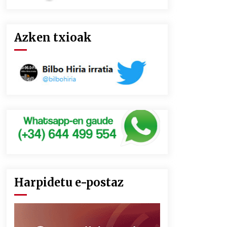
Azken txioak
Harpidetu e-postaz