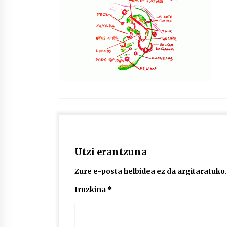
protagonista
2026/07/16
POTTO: San Pedro jaietako bertso-
saioa
2026/07/09
Auritz Iñurrietaren margoak
ikusgai Uribitarte40 aretoan
2026/07/03
Utzi erantzuna
Zure e-posta helbidea ez da argitaratuko.
Iruzkina
*