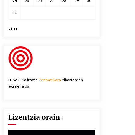
24
25
26
27
28
29
30
31
« Uzt
Bilbo Hiria irratia
Zenbat Gara
elkartearen
ekimena da.
Lizentzia orain!