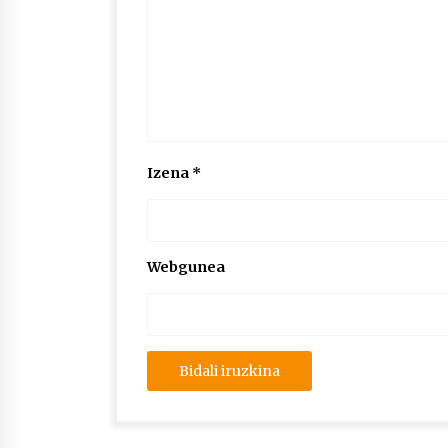
Izena
*
Webgunea