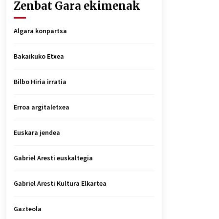
Zenbat Gara ekimenak
Algara konpartsa
Bakaikuko Etxea
Bilbo Hiria irratia
Erroa argitaletxea
Euskara jendea
Gabriel Aresti euskaltegia
Gabriel Aresti Kultura Elkartea
Gazteola