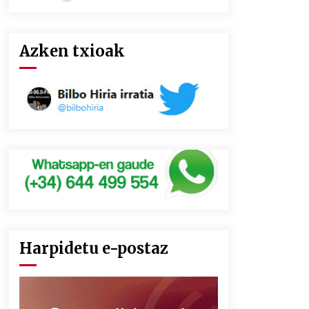
Azken txioak
Harpidetu e-postaz