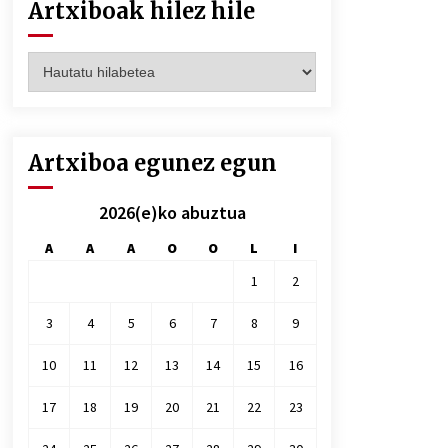
Artxiboak hilez hile
Artxiboak
hilez
hile
Artxiboa egunez egun
2026(e)ko abuztua
A
A
A
O
O
L
I
1
2
3
4
5
6
7
8
9
10
11
12
13
14
15
16
17
18
19
20
21
22
23