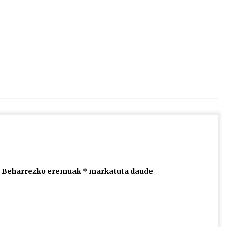
2026/07/15
Larunbatean Plentziako Itsas
Martxa ospatuko da
2026/07/07
SOINUGELA: Paul McCartney eta
Ringo Starr-en lan berriak
2026/07/03
Beharrezko eremuak
*
markatuta daude