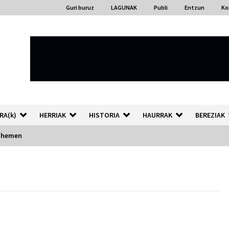
Guri buruz
LAGUNAK
Publi
Entzun
Ko
RA(k)
HERRIAK
HISTORIA
HAURRAK
BEREZIAK
a-hemen
“Hiztegi bat” Gorka Urbizuk
idatzitako letren hiztegia
2026/07/23
Auzoportala : 1×04 Auzofoniak