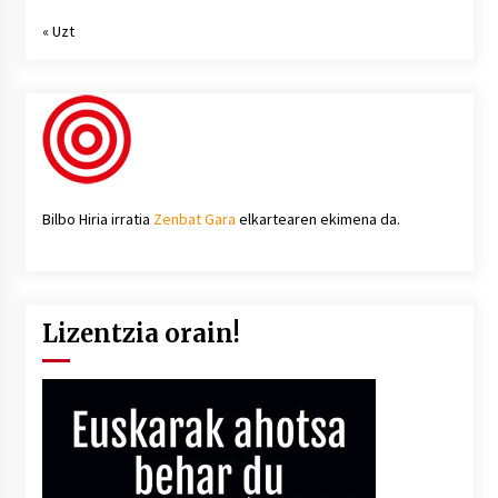
« Uzt
Bilbo Hiria irratia
Zenbat Gara
elkartearen ekimena da.
Lizentzia orain!