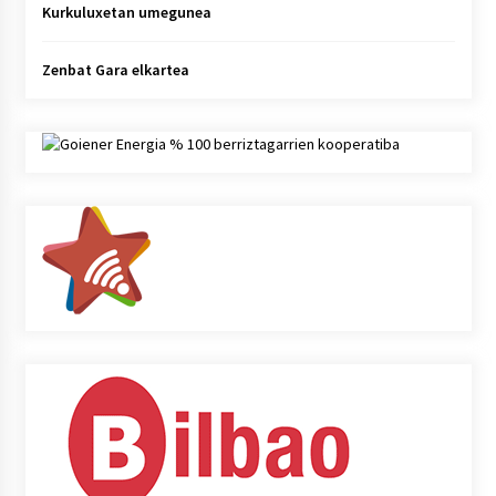
Kurkuluxetan umegunea
Zenbat Gara elkartea