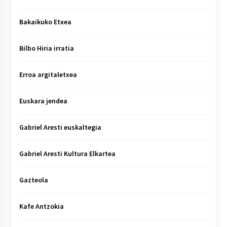
Bakaikuko Etxea
Bilbo Hiria irratia
Erroa argitaletxea
Euskara jendea
Gabriel Aresti euskaltegia
Gabriel Aresti Kultura Elkartea
Gazteola
Kafe Antzokia