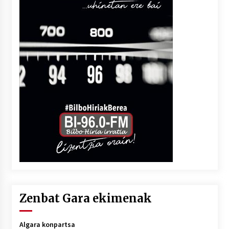
Zenbat Gara ekimenak
Algara konpartsa