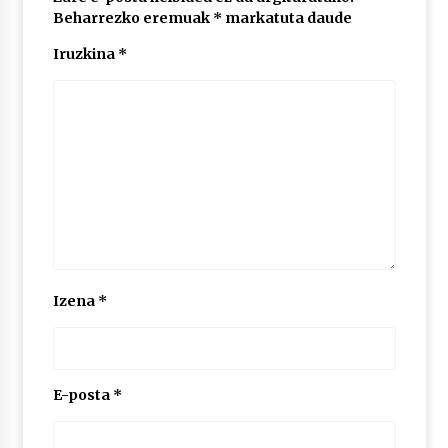
Beharrezko eremuak
*
markatuta daude
Iruzkina
*
POTTO: San Pedro jaietako bertso-saioa
2026/07/09
Larunbatean Plentziako Itsas Martxa ospatuko
da
2026/07/07
LIBURUEN ERREPUBLIKA TXIKIA: Hiragana akats
isil batekin dator beti
2026/07/07
Izena
*
Auritz Iñurrietaren margoak ikusgai
Uribitarte40 aretoan
2026/07/03
E-posta
*
SOINUGELA: Paul McCartney eta Ringo Starr-en
lan berriak