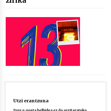
zirika
“Hiztegi bat” Gorka Urbizuk idatzitako letren
hiztegia
2026/07/23
Bakaikuko barnetegitik gazteek egindako saio
berezia
2026/07/16
Tuba eta bonbardinoaren astea, Bilboko
Kontserbatorioan protagonista
2026/07/16
Auzoportala : 1×04 Auzofoniak
2026/07/15
Utzi erantzuna
Gaur abitua da Bilbao bbk live jaialdia
2026/07/09
Zure e-posta helbidea ez da argitaratuko.