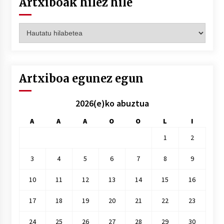
Artxiboak hilez hile
Artxiboak
hilez
hile
Artxiboa egunez egun
2026(e)ko abuztua
A
A
A
O
O
L
I
1
2
3
4
5
6
7
8
9
10
11
12
13
14
15
16
17
18
19
20
21
22
23
24
25
26
27
28
29
30