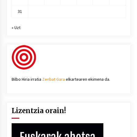
31
« Uzt
Bilbo Hiria irratia
Zenbat Gara
elkartearen ekimena da.
Lizentzia orain!