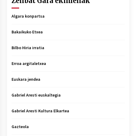
Zenbat Gara ekimenak
Algara konpartsa
Bakaikuko Etxea
Bilbo Hiria irratia
Erroa argitaletxea
Euskara jendea
Gabriel Aresti euskaltegia
Gabriel Aresti Kultura Elkartea
Gazteola