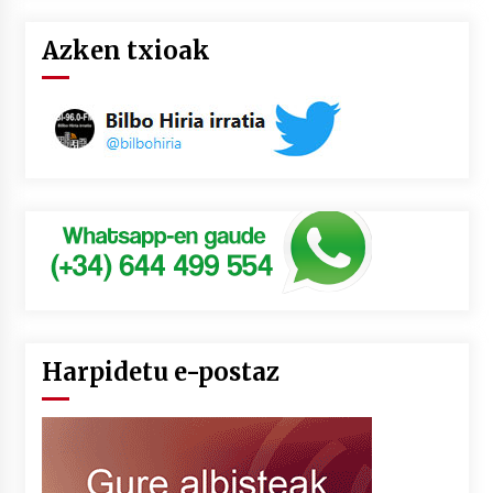
Azken txioak
Harpidetu e-postaz