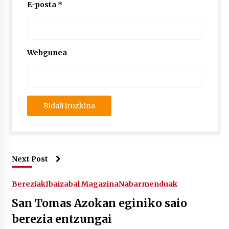
E-posta
*
Webgunea
Next Post
Bereziak
Ibaizabal Magazina
Nabarmenduak
San Tomas Azokan eginiko saio
berezia entzungai