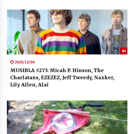
2025/12/04
MUSIBLA #273: Micah P. Hinson, The
Charlatans, EZEZEZ, Jeff Tweedy, Naxker,
Lily Allen, Alai