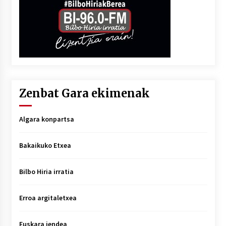
Zenbat Gara ekimenak
Algara konpartsa
Bakaikuko Etxea
Bilbo Hiria irratia
Erroa argitaletxea
Euskara jendea