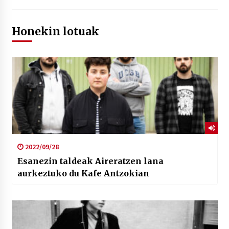
Honekin lotuak
2022/09/28
Esanezin taldeak Aireratzen lana
aurkeztuko du Kafe Antzokian