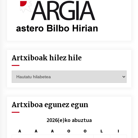
Artxiboak hilez hile
Artxiboak
hilez
hile
Artxiboa egunez egun
2026(e)ko abuztua
A
A
A
O
O
L
I