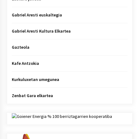
Gabriel Aresti euskaltegia
Gabriel Aresti Kultura Elkartea
Gazteola
Kafe Antzokia
Kurkuluxetan umegunea
Zenbat Gara elkartea