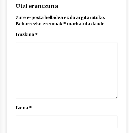
Utzi erantzuna
Zure e-posta helbidea ez da argitaratuko.
Beharrezko eremuak
*
markatuta daude
Iruzkina
*
Izena
*