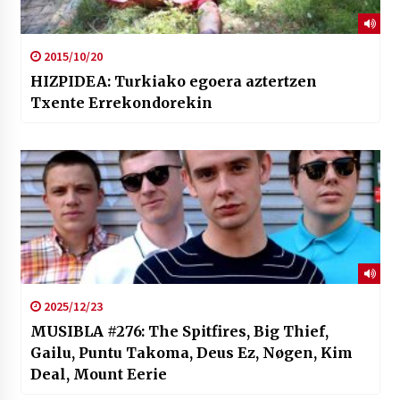
2015/10/20
HIZPIDEA: Turkiako egoera aztertzen
Txente Errekondorekin
2025/12/23
MUSIBLA #276: The Spitfires, Big Thief,
Gailu, Puntu Takoma, Deus Ez, Nøgen, Kim
Deal, Mount Eerie