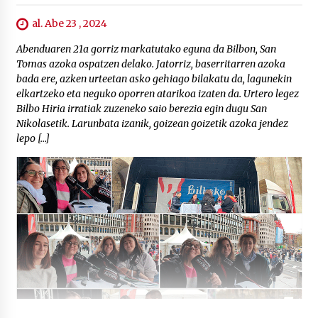
al. Abe 23 , 2024
Abenduaren 21a gorriz markatutako eguna da Bilbon, San
Tomas azoka ospatzen delako. Jatorriz, baserritarren azoka
bada ere, azken urteetan asko gehiago bilakatu da, lagunekin
elkartzeko eta neguko oporren atarikoa izaten da. Urtero legez
Bilbo Hiria irratiak zuzeneko saio berezia egin dugu San
Nikolasetik. Larunbata izanik, goizean goizetik azoka jendez
lepo […]