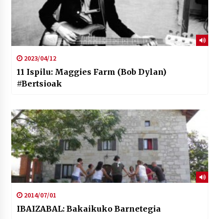
2023/04/12
11 Ispilu: Maggies Farm (Bob Dylan)
#Bertsioak
2014/07/01
IBAIZABAL: Bakaikuko Barnetegia