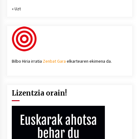
« Uzt
Bilbo Hiria irratia
Zenbat Gara
elkartearen ekimena da.
Lizentzia orain!