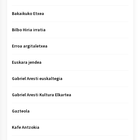
Bakaikuko Etxea
Bilbo Hiria irratia
Erroa argitaletxea
Euskara jendea
Gabriel Aresti euskaltegia
Gabriel Aresti Kultura Elkartea
Gazteola
Kafe Antzokia