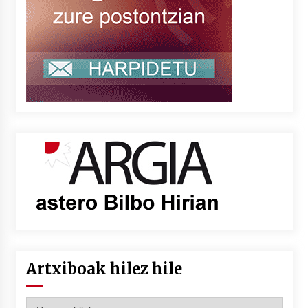
Artxiboak hilez hile
Artxiboak