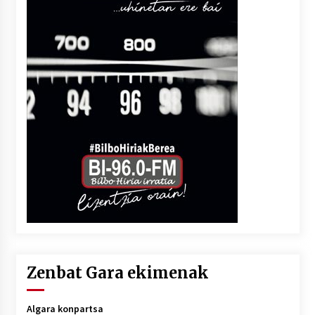
Zenbat Gara ekimenak
Algara konpartsa