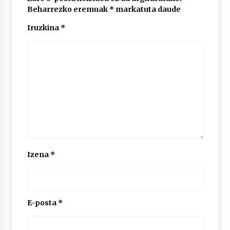
Beharrezko eremuak
*
markatuta daude
Iruzkina
*
POTTO: San Pedro jaietako bertso-saioa
2026/07/09
Larunbatean Plentziako Itsas Martxa ospatuko
da
2026/07/07
LIBURUEN ERREPUBLIKA TXIKIA: Hiragana akats
isil batekin dator beti
2026/07/07
Izena
*
Auritz Iñurrietaren margoak ikusgai
Uribitarte40 aretoan
2026/07/03
E-posta
*
SOINUGELA: Paul McCartney eta Ringo Starr-en
lan berriak