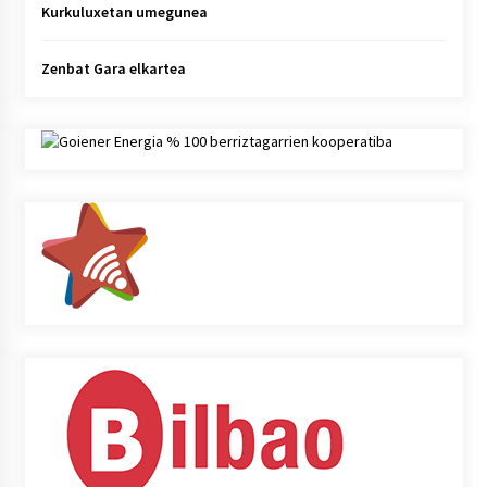
Kurkuluxetan umegunea
Zenbat Gara elkartea