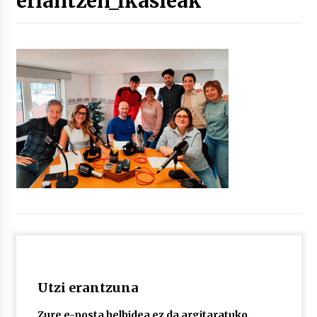
erlantzen_ikasleak
“Hiztegi bat” Gorka Urbizuk idatzitako letren
hiztegia
2026/07/23
Bakaikuko barnetegitik gazteek egindako saio
berezia
2026/07/16
Tuba eta bonbardinoaren astea, Bilboko
Kontserbatorioan protagonista
2026/07/16
Auzoportala : 1×04 Auzofoniak
2026/07/15
Utzi erantzuna
Gaur abitua da Bilbao bbk live jaialdia
2026/07/09
Zure e-posta helbidea ez da argitaratuko.