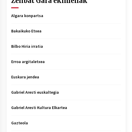
Zenbat Gara ekimenak
Algara konpartsa
Bakaikuko Etxea
Bilbo Hiria irratia
Erroa argitaletxea
Euskara jendea
Gabriel Aresti euskaltegia
Gabriel Aresti Kultura Elkartea
Gazteola