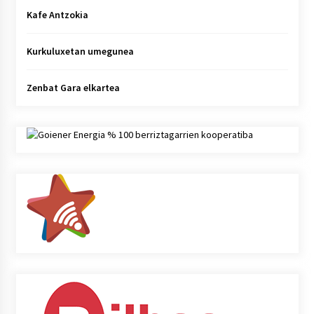
Kafe Antzokia
Kurkuluxetan umegunea
Zenbat Gara elkartea