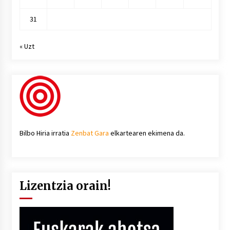
31
« Uzt
Bilbo Hiria irratia
Zenbat Gara
elkartearen ekimena da.
Lizentzia orain!