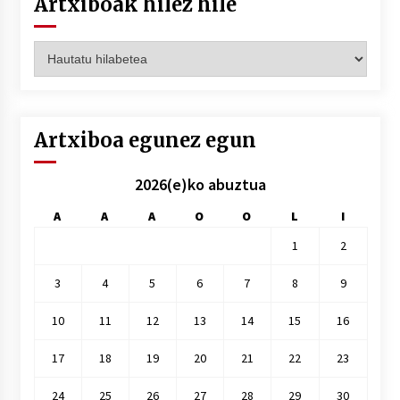
Artxiboak hilez hile
Artxiboak
hilez
hile
Artxiboa egunez egun
2026(e)ko abuztua
A
A
A
O
O
L
I
1
2
3
4
5
6
7
8
9
10
11
12
13
14
15
16
17
18
19
20
21
22
23
24
25
26
27
28
29
30