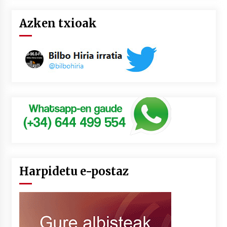
Azken txioak
Harpidetu e-postaz