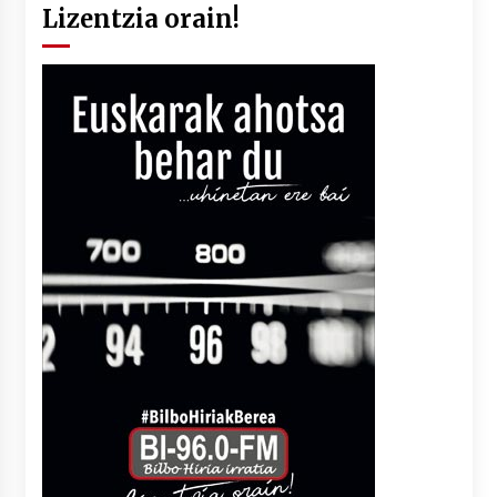
Lizentzia orain!