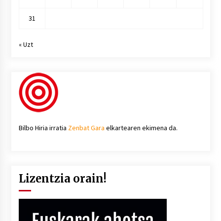
31
« Uzt
Bilbo Hiria irratia
Zenbat Gara
elkartearen ekimena da.
Lizentzia orain!