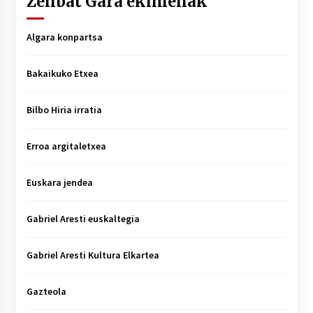
Zenbat Gara ekimenak
Algara konpartsa
Bakaikuko Etxea
Bilbo Hiria irratia
Erroa argitaletxea
Euskara jendea
Gabriel Aresti euskaltegia
Gabriel Aresti Kultura Elkartea
Gazteola