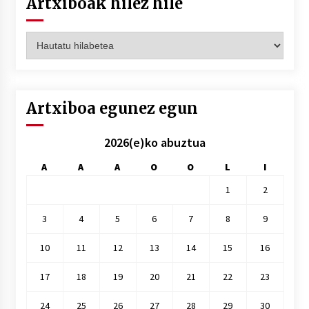
Artxiboak hilez hile
Artxiboak
hilez
hile
Artxiboa egunez egun
2026(e)ko abuztua
A
A
A
O
O
L
I
1
2
3
4
5
6
7
8
9
10
11
12
13
14
15
16
17
18
19
20
21
22
23
24
25
26
27
28
29
30