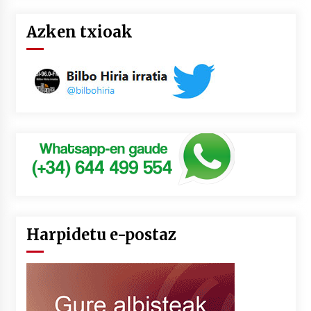
Azken txioak
Harpidetu e-postaz