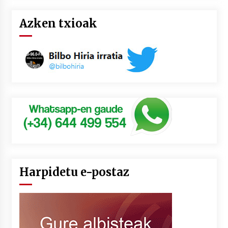
Azken txioak
Harpidetu e-postaz