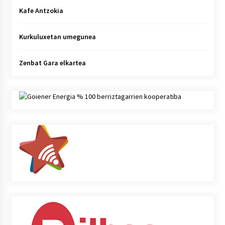
Kafe Antzokia
Kurkuluxetan umegunea
Zenbat Gara elkartea