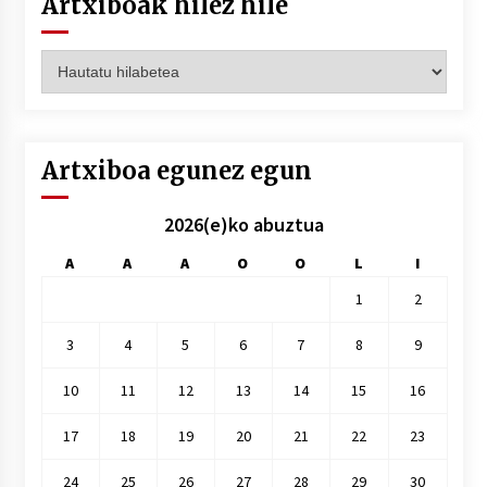
Artxiboak hilez hile
Artxiboak
hilez
hile
Artxiboa egunez egun
2026(e)ko abuztua
A
A
A
O
O
L
I
1
2
3
4
5
6
7
8
9
10
11
12
13
14
15
16
17
18
19
20
21
22
23
24
25
26
27
28
29
30