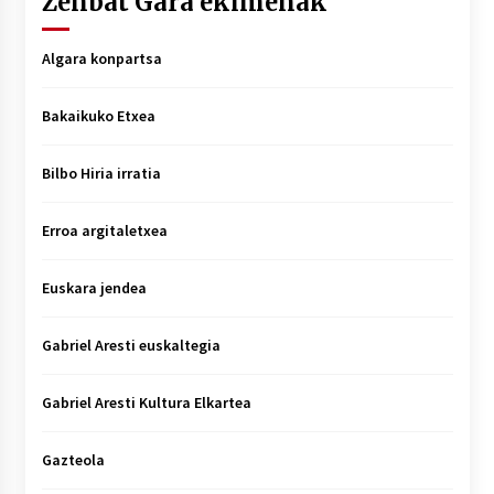
Zenbat Gara ekimenak
Algara konpartsa
Bakaikuko Etxea
Bilbo Hiria irratia
Erroa argitaletxea
Euskara jendea
Gabriel Aresti euskaltegia
Gabriel Aresti Kultura Elkartea
Gazteola