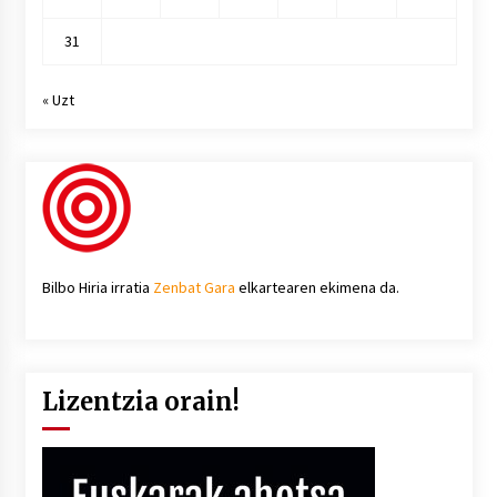
31
« Uzt
Bilbo Hiria irratia
Zenbat Gara
elkartearen ekimena da.
Lizentzia orain!