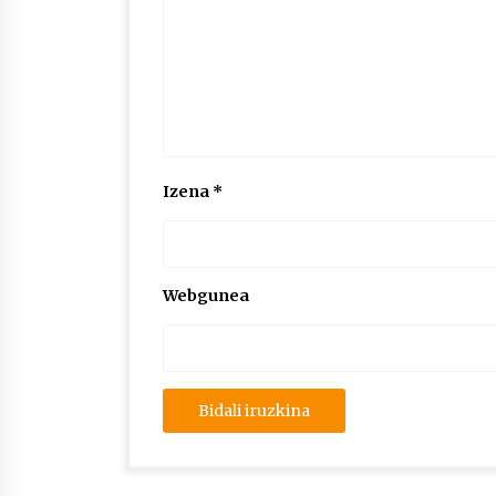
Izena
*
Webgunea