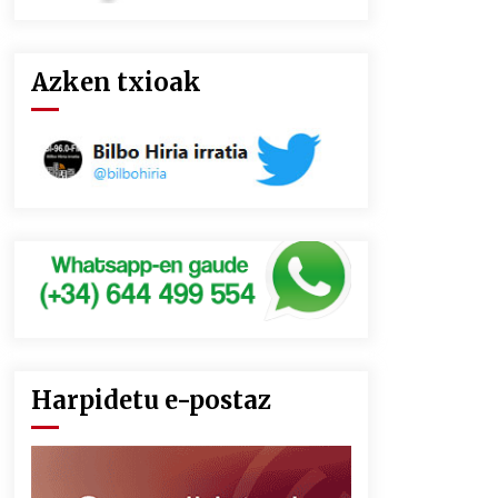
Azken txioak
Harpidetu e-postaz