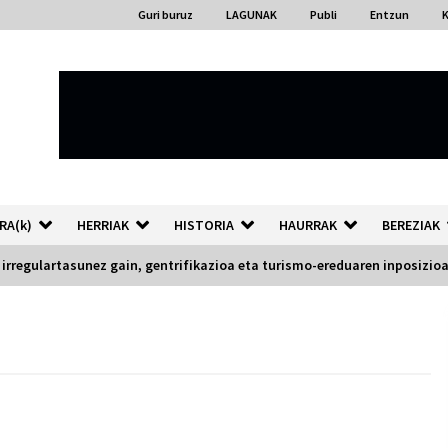
Guri buruz
LAGUNAK
Publi
Entzun
RA(k)
HERRIAK
HISTORIA
HAURRAK
BEREZIAK
 irregulartasunez gain, gentrifikazioa eta turismo-ereduaren inposizio
“Hiztegi bat” Gorka Urbizuk
idatzitako letren hiztegia
2026/07/23
Auzoportala : 1×04 Auzofoniak