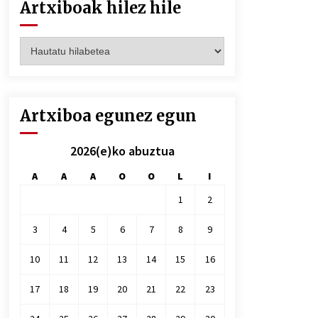
Artxiboak hilez hile
Artxiboak
hilez
hile
Artxiboa egunez egun
2026(e)ko abuztua
A
A
A
O
O
L
I
1
2
3
4
5
6
7
8
9
10
11
12
13
14
15
16
17
18
19
20
21
22
23