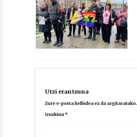
protagonista
2026/07/16
POTTO: San Pedro jaietako bertso-
saioa
2026/07/09
Auritz Iñurrietaren margoak
ikusgai Uribitarte40 aretoan
2026/07/03
Utzi erantzuna
Zure e-posta helbidea ez da argitaratuko.
Iruzkina
*