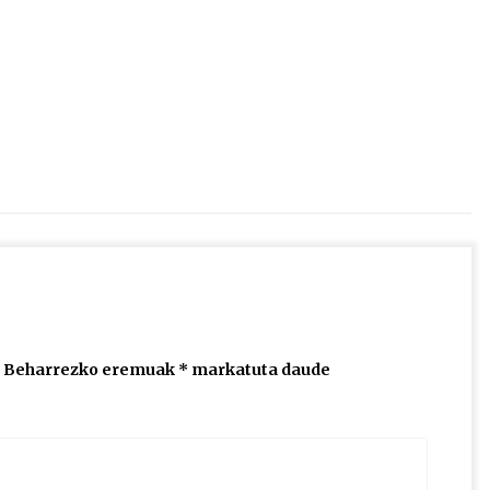
2026/07/15
Larunbatean Plentziako Itsas
Martxa ospatuko da
2026/07/07
SOINUGELA: Paul McCartney eta
Ringo Starr-en lan berriak
2026/07/03
Beharrezko eremuak
*
markatuta daude