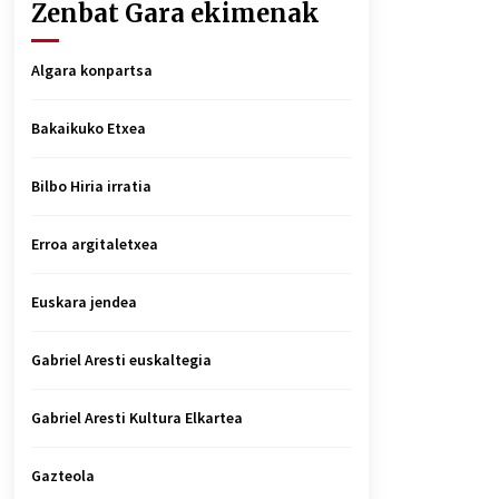
Zenbat Gara ekimenak
Algara konpartsa
Bakaikuko Etxea
Bilbo Hiria irratia
Erroa argitaletxea
Euskara jendea
Gabriel Aresti euskaltegia
Gabriel Aresti Kultura Elkartea
Gazteola