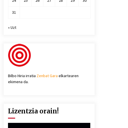
24
25
26
27
28
29
30
31
« Uzt
Bilbo Hiria irratia
Zenbat Gara
elkartearen
ekimena da.
Lizentzia orain!