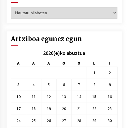
Artxiboak
hilez
hile
Artxiboa egunez egun
2026(e)ko abuztua
A
A
A
O
O
L
I
1
2
3
4
5
6
7
8
9
10
11
12
13
14
15
16
17
18
19
20
21
22
23
24
25
26
27
28
29
30