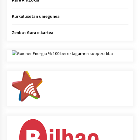
Kafe Antzokia
Kurkuluxetan umegunea
Zenbat Gara elkartea