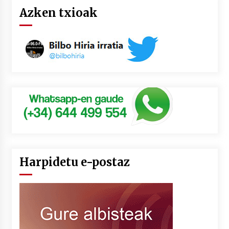
Azken txioak
Harpidetu e-postaz