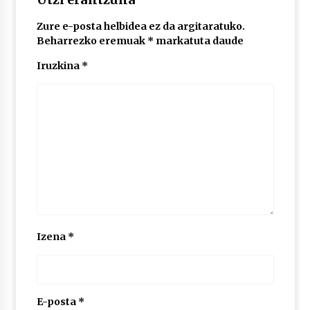
Zure e-posta helbidea ez da argitaratuko.
POTTO: San Pedro jaietako bertso-saioa
Beharrezko eremuak
*
markatuta daude
2026/07/09
Iruzkina
*
Larunbatean Plentziako Itsas Martxa ospatuko
da
2026/07/07
LIBURUEN ERREPUBLIKA TXIKIA: Hiragana akats
isil batekin dator beti
2026/07/07
Auritz Iñurrietaren margoak ikusgai
Izena
*
Uribitarte40 aretoan
2026/07/03
SOINUGELA: Paul McCartney eta Ringo Starr-en
lan berriak
E-posta
*