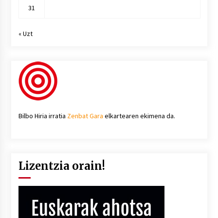
31
« Uzt
Bilbo Hiria irratia
Zenbat Gara
elkartearen ekimena da.
Lizentzia orain!