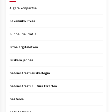
Algara konpartsa
Bakaikuko Etxea
Bilbo Hiria irratia
Erroa argitaletxea
Euskara jendea
Gabriel Aresti euskaltegia
Gabriel Aresti Kultura Elkartea
Gazteola