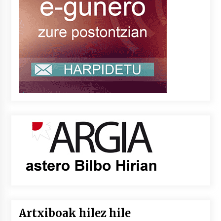
Artxiboak hilez hile