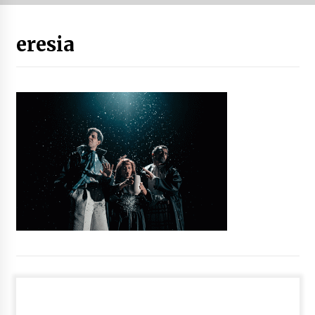
“Hiztegi bat” Gorka Urbizuk idatzitako letren
eresia
hiztegia
2026/07/23
Bakaikuko barnetegitik gazteek egindako saio
berezia
2026/07/16
Tuba eta bonbardinoaren astea, Bilboko
Kontserbatorioan protagonista
2026/07/16
Auzoportala : 1×04 Auzofoniak
2026/07/15
Gaur abitua da Bilbao bbk live jaialdia
2026/07/09