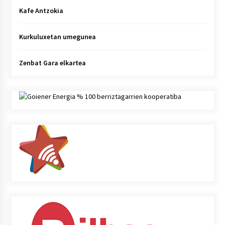
Kafe Antzokia
Kurkuluxetan umegunea
Zenbat Gara elkartea