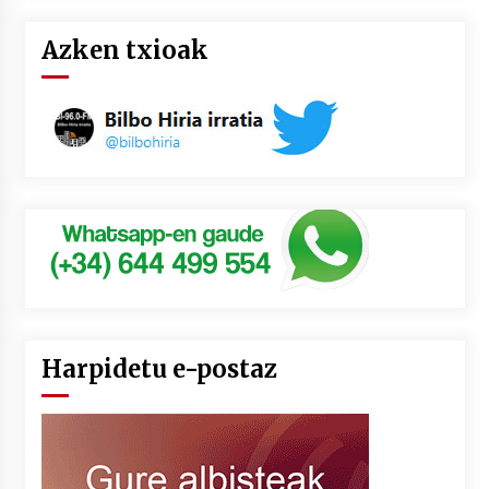
Azken txioak
Harpidetu e-postaz