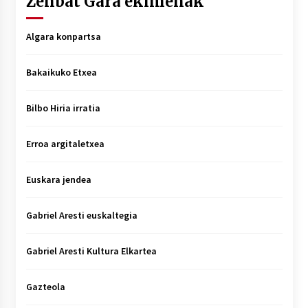
Zenbat Gara ekimenak
Algara konpartsa
Bakaikuko Etxea
Bilbo Hiria irratia
Erroa argitaletxea
Euskara jendea
Gabriel Aresti euskaltegia
Gabriel Aresti Kultura Elkartea
Gazteola