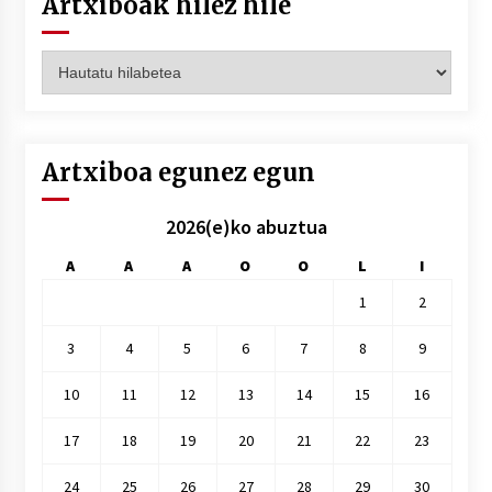
Artxiboak hilez hile
Artxiboak
hilez
hile
Artxiboa egunez egun
2026(e)ko abuztua
A
A
A
O
O
L
I
1
2
3
4
5
6
7
8
9
10
11
12
13
14
15
16
17
18
19
20
21
22
23
24
25
26
27
28
29
30