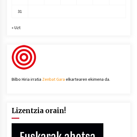
31
« Uzt
Bilbo Hiria irratia
Zenbat Gara
elkartearen ekimena da.
Lizentzia orain!