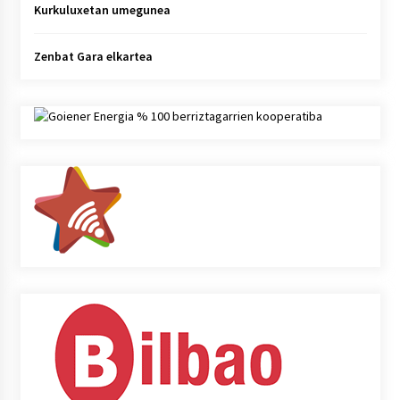
Kurkuluxetan umegunea
Zenbat Gara elkartea