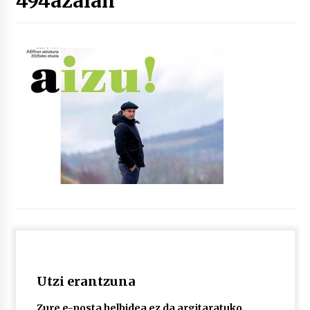
494azalah
“Hiztegi bat” Gorka Urbizuk idatzitako letren
hiztegia
2026/07/23
Bakaikuko barnetegitik gazteek egindako saio
berezia
2026/07/16
Tuba eta bonbardinoaren astea, Bilboko
Kontserbatorioan protagonista
2026/07/16
Auzoportala : 1×04 Auzofoniak
2026/07/15
Utzi erantzuna
Gaur abitua da Bilbao bbk live jaialdia
2026/07/09
Zure e-posta helbidea ez da argitaratuko.