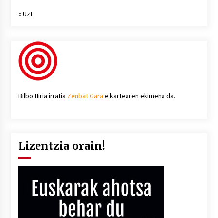
« Uzt
Bilbo Hiria irratia
Zenbat Gara
elkartearen ekimena da.
Lizentzia orain!