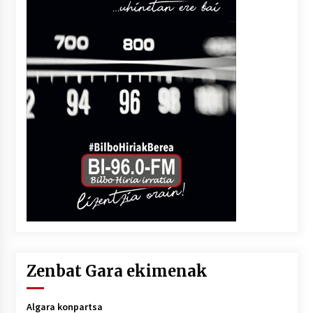
Zenbat Gara ekimenak
Algara konpartsa