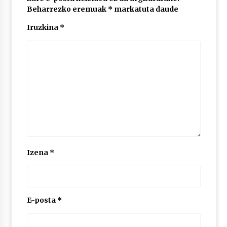
Beharrezko eremuak
*
markatuta daude
Iruzkina
*
POTTO: San Pedro jaietako bertso-saioa
2026/07/09
Larunbatean Plentziako Itsas Martxa ospatuko
da
2026/07/07
LIBURUEN ERREPUBLIKA TXIKIA: Hiragana akats
isil batekin dator beti
2026/07/07
Izena
*
Auritz Iñurrietaren margoak ikusgai
Uribitarte40 aretoan
2026/07/03
E-posta
*
SOINUGELA: Paul McCartney eta Ringo Starr-en
lan berriak