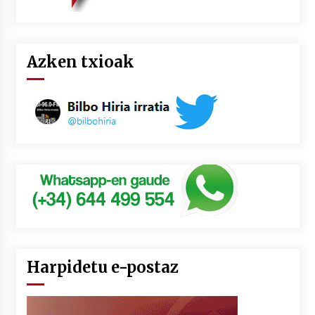
Azken txioak
Harpidetu e-postaz