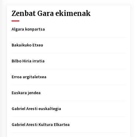
Zenbat Gara ekimenak
Algara konpartsa
Bakaikuko Etxea
Bilbo Hiria irratia
Erroa argitaletxea
Euskara jendea
Gabriel Aresti euskaltegia
Gabriel Aresti Kultura Elkartea