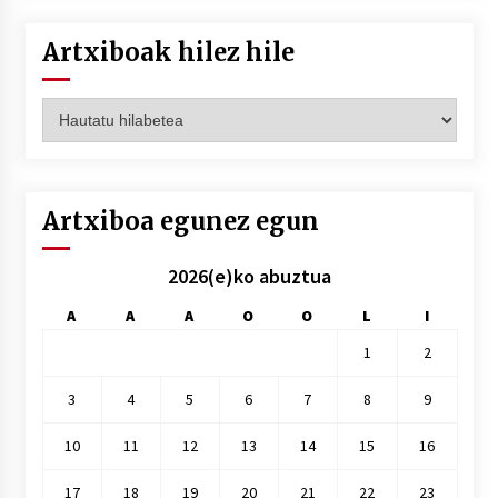
Artxiboak hilez hile
Artxiboak
hilez
hile
Artxiboa egunez egun
2026(e)ko abuztua
A
A
A
O
O
L
I
1
2
3
4
5
6
7
8
9
10
11
12
13
14
15
16
17
18
19
20
21
22
23