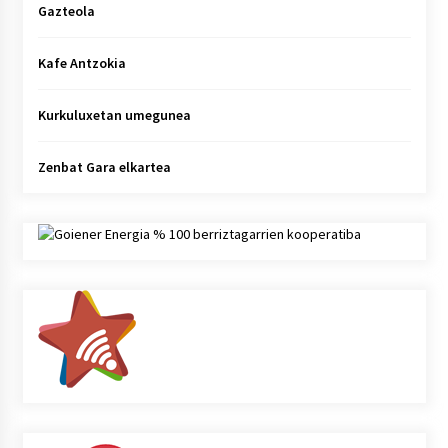
Gazteola
Kafe Antzokia
Kurkuluxetan umegunea
Zenbat Gara elkartea