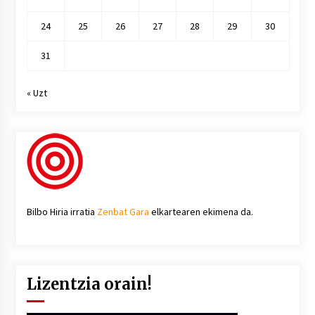
24
25
26
27
28
29
30
31
« Uzt
Bilbo Hiria irratia
Zenbat Gara
elkartearen ekimena da.
Lizentzia orain!