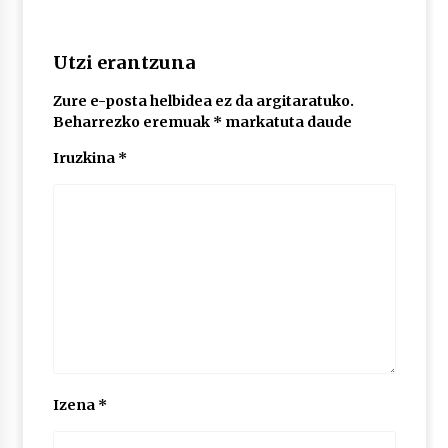
POTTO: San Pedro jaietako bertso-saioa
Utzi erantzuna
2026/07/09
Zure e-posta helbidea ez da argitaratuko.
Beharrezko eremuak
*
markatuta daude
Larunbatean Plentziako Itsas Martxa ospatuko
Iruzkina
*
da
2026/07/07
LIBURUEN ERREPUBLIKA TXIKIA: Hiragana akats
isil batekin dator beti
2026/07/07
Auritz Iñurrietaren margoak ikusgai
Uribitarte40 aretoan
2026/07/03
Izena
*
SOINUGELA: Paul McCartney eta Ringo Starr-en
lan berriak