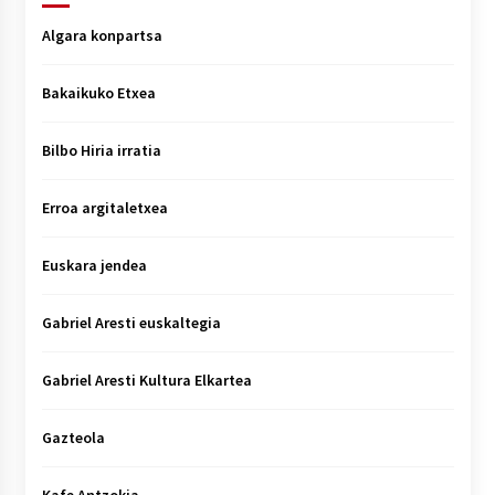
Algara konpartsa
Bakaikuko Etxea
Bilbo Hiria irratia
Erroa argitaletxea
Euskara jendea
Gabriel Aresti euskaltegia
Gabriel Aresti Kultura Elkartea
Gazteola