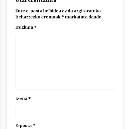
Zure e-posta helbidea ez da argitaratuko.
POTTO: San Pedro jaietako bertso-saioa
Beharrezko eremuak
*
markatuta daude
2026/07/09
Iruzkina
*
Larunbatean Plentziako Itsas Martxa ospatuko
da
2026/07/07
LIBURUEN ERREPUBLIKA TXIKIA: Hiragana akats
isil batekin dator beti
2026/07/07
Auritz Iñurrietaren margoak ikusgai
Izena
*
Uribitarte40 aretoan
2026/07/03
SOINUGELA: Paul McCartney eta Ringo Starr-en
lan berriak
E-posta
*