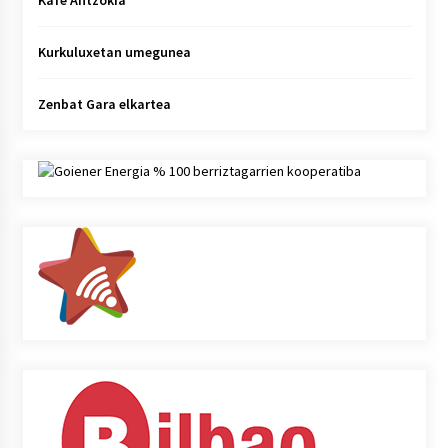
Kafe Antzokia
Kurkuluxetan umegunea
Zenbat Gara elkartea