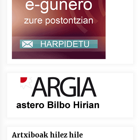
Artxiboak hilez hile