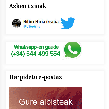
Azken txioak
Harpidetu e-postaz