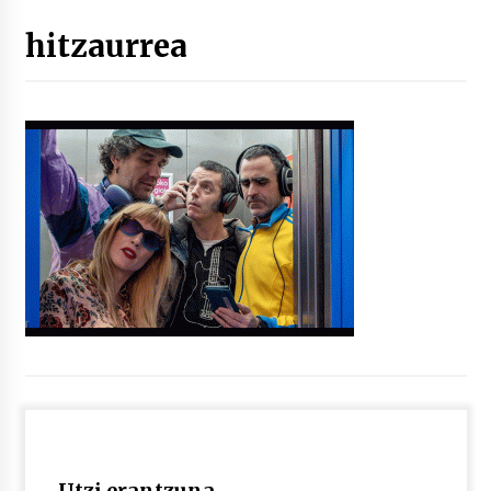
hitzaurrea
“Hiztegi bat” Gorka Urbizuk idatzitako letren
hiztegia
2026/07/23
Bakaikuko barnetegitik gazteek egindako saio
berezia
2026/07/16
Tuba eta bonbardinoaren astea, Bilboko
Kontserbatorioan protagonista
2026/07/16
Auzoportala : 1×04 Auzofoniak
2026/07/15
Gaur abitua da Bilbao bbk live jaialdia
2026/07/09
Utzi erantzuna