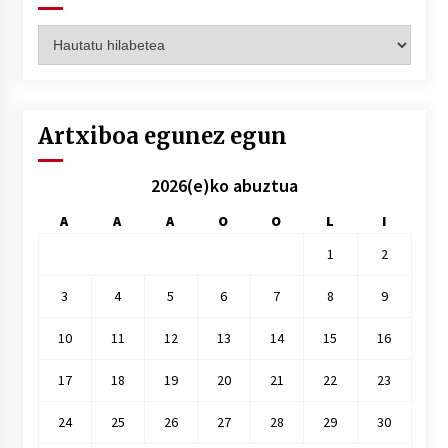
Artxiboak
hilez
hile
Artxiboa egunez egun
2026(e)ko abuztua
A
A
A
O
O
L
I
1
2
3
4
5
6
7
8
9
10
11
12
13
14
15
16
17
18
19
20
21
22
23
24
25
26
27
28
29
30