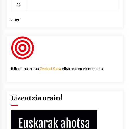
31
« Uzt
Bilbo Hiria irratia
Zenbat Gara
elkartearen ekimena da.
Lizentzia orain!