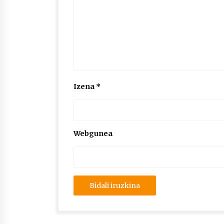
Izena
*
Webgunea