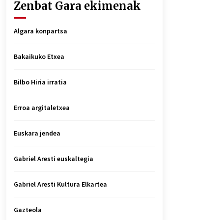
Zenbat Gara ekimenak
Algara konpartsa
Bakaikuko Etxea
Bilbo Hiria irratia
Erroa argitaletxea
Euskara jendea
Gabriel Aresti euskaltegia
Gabriel Aresti Kultura Elkartea
Gazteola