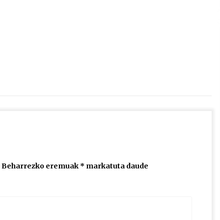
2026/07/15
Larunbatean Plentziako Itsas
Martxa ospatuko da
2026/07/07
SOINUGELA: Paul McCartney eta
Ringo Starr-en lan berriak
2026/07/03
Beharrezko eremuak
*
markatuta daude