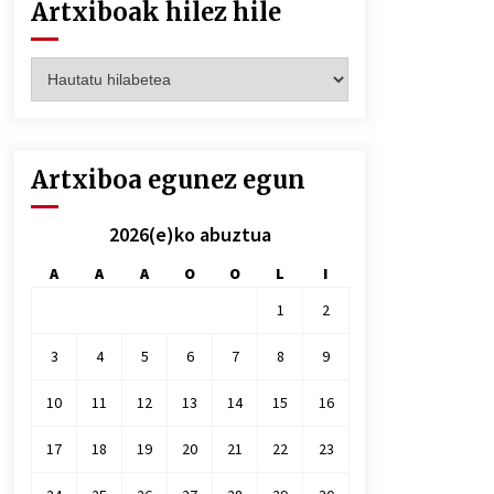
Artxiboak hilez hile
Artxiboak
hilez
hile
Artxiboa egunez egun
2026(e)ko abuztua
A
A
A
O
O
L
I
1
2
3
4
5
6
7
8
9
10
11
12
13
14
15
16
17
18
19
20
21
22
23