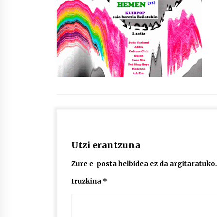
protagonista
2026/07/16
POTTO: San Pedro jaietako bertso-
saioa
2026/07/09
Auritz Iñurrietaren margoak
ikusgai Uribitarte40 aretoan
2026/07/03
Utzi erantzuna
Zure e-posta helbidea ez da argitaratuko.
Iruzkina
*