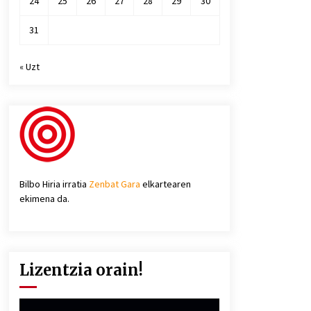
24
25
26
27
28
29
30
31
« Uzt
Bilbo Hiria irratia
Zenbat Gara
elkartearen
ekimena da.
Lizentzia orain!