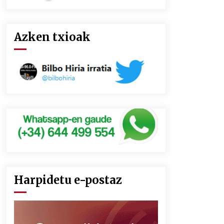
Azken txioak
Harpidetu e-postaz