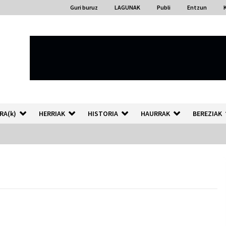
Guri buruz
LAGUNAK
Publi
Entzun
RA(k)
HERRIAK
HISTORIA
HAURRAK
BEREZIAK
)
“Hiztegi bat” Gorka Urbizuk
idatzitako letren hiztegia
2026/07/23
Auzoportala : 1×04 Auzofoniak