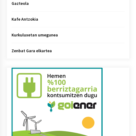
Gazteola
Kafe Antzokia
Kurkuluxetan umegunea
Zenbat Gara elkartea