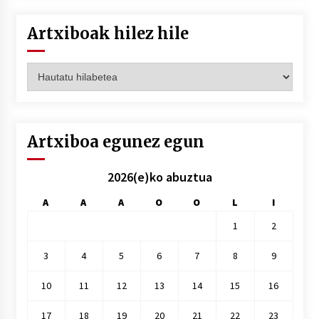
Artxiboak hilez hile
Artxiboak
hilez
hile
Artxiboa egunez egun
2026(e)ko abuztua
A
A
A
O
O
L
I
1
2
3
4
5
6
7
8
9
10
11
12
13
14
15
16
17
18
19
20
21
22
23