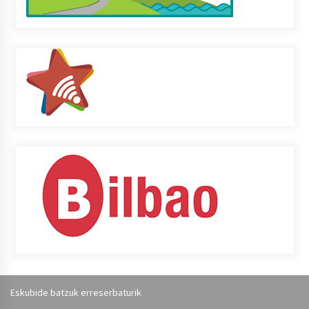
Eskubide batzuk erreserbaturik