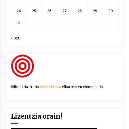
24
25
26
27
28
29
30
31
« Uzt
Bilbo Hiria irratia
Zenbat Gara
elkartearen ekimena da.
Lizentzia orain!