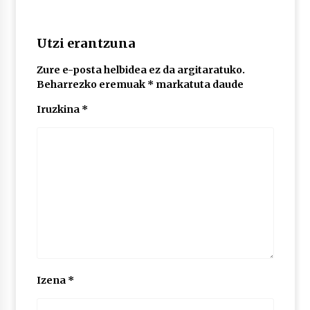
POTTO: San Pedro jaietako bertso-saioa
Utzi erantzuna
2026/07/09
Zure e-posta helbidea ez da argitaratuko.
Beharrezko eremuak
*
markatuta daude
Larunbatean Plentziako Itsas Martxa ospatuko
Iruzkina
*
da
2026/07/07
LIBURUEN ERREPUBLIKA TXIKIA: Hiragana akats
isil batekin dator beti
2026/07/07
Auritz Iñurrietaren margoak ikusgai
Uribitarte40 aretoan
2026/07/03
Izena
*
SOINUGELA: Paul McCartney eta Ringo Starr-en
lan berriak