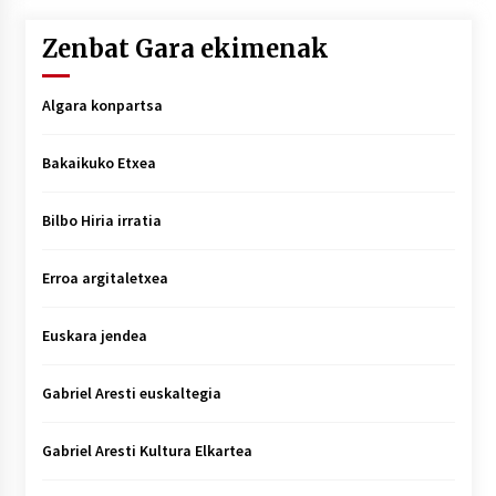
Zenbat Gara ekimenak
Algara konpartsa
Bakaikuko Etxea
Bilbo Hiria irratia
Erroa argitaletxea
Euskara jendea
Gabriel Aresti euskaltegia
Gabriel Aresti Kultura Elkartea