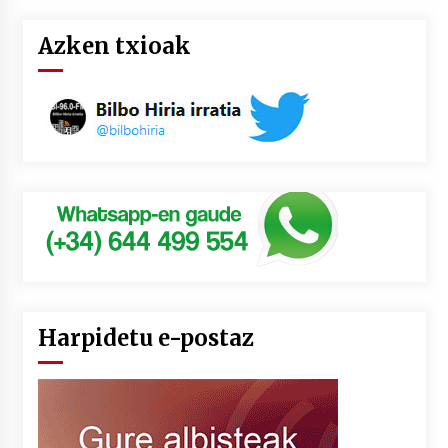
Azken txioak
Harpidetu e-postaz