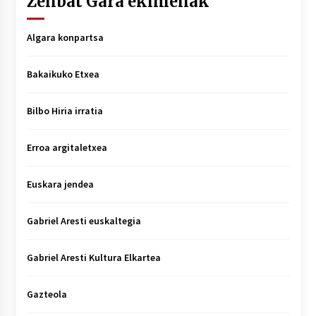
Zenbat Gara ekimenak
Algara konpartsa
Bakaikuko Etxea
Bilbo Hiria irratia
Erroa argitaletxea
Euskara jendea
Gabriel Aresti euskaltegia
Gabriel Aresti Kultura Elkartea
Gazteola