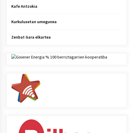
Kafe Antzokia
Kurkuluxetan umegunea
Zenbat Gara elkartea