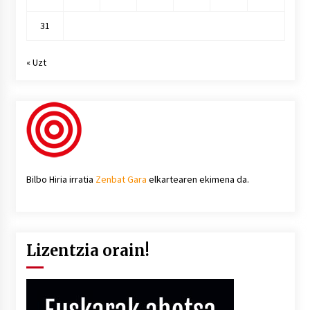
31
« Uzt
Bilbo Hiria irratia
Zenbat Gara
elkartearen ekimena da.
Lizentzia orain!