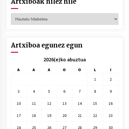
Artxiboak hilez hile
Artxiboak
hilez
hile
Artxiboa egunez egun
2026(e)ko abuztua
A
A
A
O
O
L
I
1
2
3
4
5
6
7
8
9
10
11
12
13
14
15
16
17
18
19
20
21
22
23
24
25
26
27
28
29
30