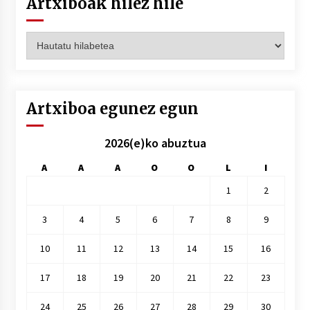
Artxiboak hilez hile
Artxiboak
hilez
hile
Artxiboa egunez egun
2026(e)ko abuztua
A
A
A
O
O
L
I
1
2
3
4
5
6
7
8
9
10
11
12
13
14
15
16
17
18
19
20
21
22
23
24
25
26
27
28
29
30