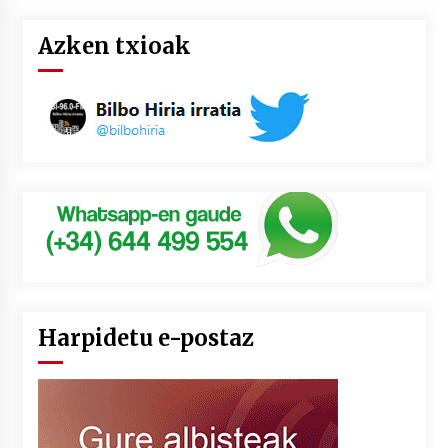
Azken txioak
Harpidetu e-postaz