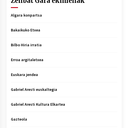
Zenbat Gara ekimenak
Algara konpartsa
Bakaikuko Etxea
Bilbo Hiria irratia
Erroa argitaletxea
Euskara jendea
Gabriel Aresti euskaltegia
Gabriel Aresti Kultura Elkartea
Gazteola