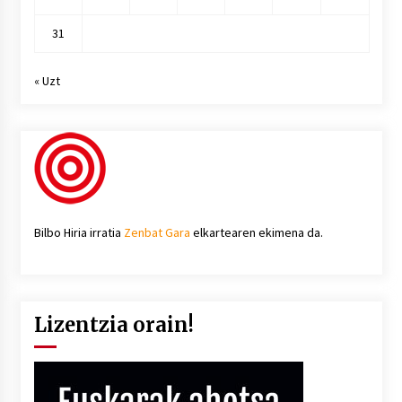
31
« Uzt
Bilbo Hiria irratia
Zenbat Gara
elkartearen ekimena da.
Lizentzia orain!