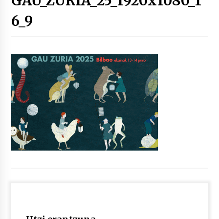
GAU_ZURIA_25_1920x1080_1
6_9
“Hiztegi bat” Gorka Urbizuk idatzitako letren
hiztegia
2026/07/23
Bakaikuko barnetegitik gazteek egindako saio
berezia
2026/07/16
Tuba eta bonbardinoaren astea, Bilboko
Kontserbatorioan protagonista
2026/07/16
Auzoportala : 1×04 Auzofoniak
2026/07/15
Gaur abitua da Bilbao bbk live jaialdia
2026/07/09