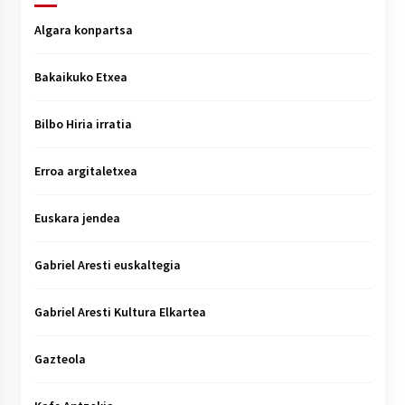
Algara konpartsa
Bakaikuko Etxea
Bilbo Hiria irratia
Erroa argitaletxea
Euskara jendea
Gabriel Aresti euskaltegia
Gabriel Aresti Kultura Elkartea
Gazteola