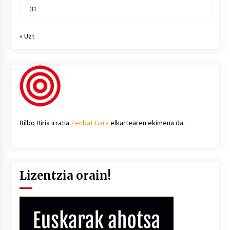
31
« Uzt
Bilbo Hiria irratia
Zenbat Gara
elkartearen ekimena da.
Lizentzia orain!