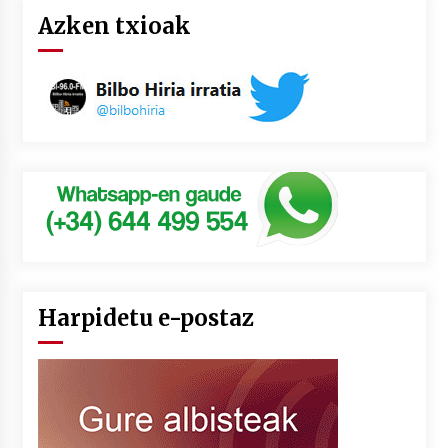
Azken txioak
Harpidetu e-postaz