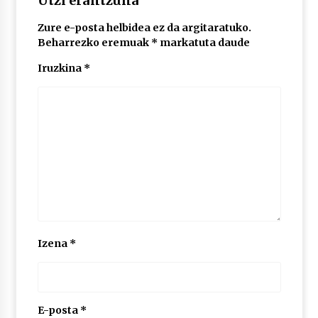
Utzi erantzuna
Zure e-posta helbidea ez da argitaratuko.
POTTO: San Pedro jaietako bertso-saioa
Beharrezko eremuak
*
markatuta daude
2026/07/09
Iruzkina
*
Larunbatean Plentziako Itsas Martxa ospatuko
da
2026/07/07
LIBURUEN ERREPUBLIKA TXIKIA: Hiragana akats
isil batekin dator beti
2026/07/07
Auritz Iñurrietaren margoak ikusgai
Izena
*
Uribitarte40 aretoan
2026/07/03
SOINUGELA: Paul McCartney eta Ringo Starr-en
lan berriak
E-posta
*