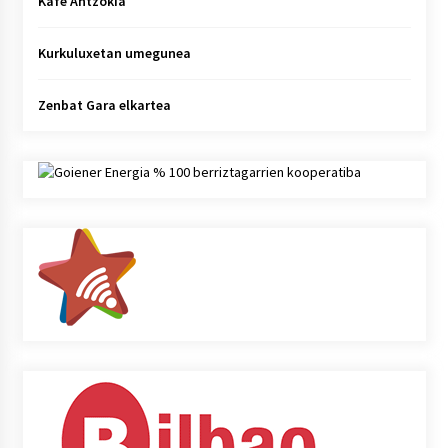
Kafe Antzokia
Kurkuluxetan umegunea
Zenbat Gara elkartea