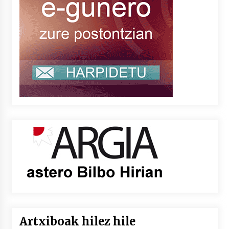
Artxiboak hilez hile