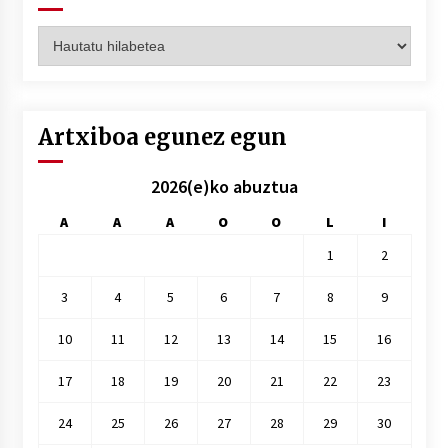
Artxiboak
hilez
hile
Artxiboa egunez egun
2026(e)ko abuztua
A
A
A
O
O
L
I
1
2
3
4
5
6
7
8
9
10
11
12
13
14
15
16
17
18
19
20
21
22
23
24
25
26
27
28
29
30