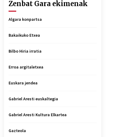
Zenbat Gara ekimenak
Algara konpartsa
Bakaikuko Etxea
Bilbo Hiria irratia
Erroa argitaletxea
Euskara jendea
Gabriel Aresti euskaltegia
Gabriel Aresti Kultura Elkartea
Gazteola