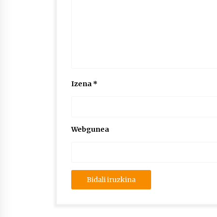
Izena
*
Webgunea