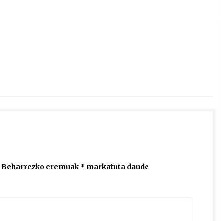
2026/07/15
Larunbatean Plentziako Itsas
Martxa ospatuko da
2026/07/07
SOINUGELA: Paul McCartney eta
Ringo Starr-en lan berriak
2026/07/03
Beharrezko eremuak
*
markatuta daude