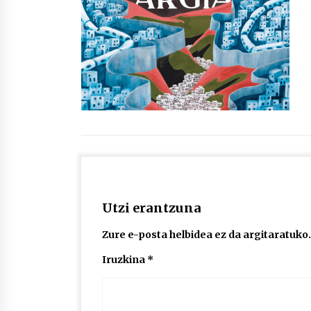
protagonista
2026/07/16
POTTO: San Pedro jaietako bertso-
saioa
2026/07/09
Auritz Iñurrietaren margoak
ikusgai Uribitarte40 aretoan
2026/07/03
Utzi erantzuna
Zure e-posta helbidea ez da argitaratuko.
Iruzkina
*