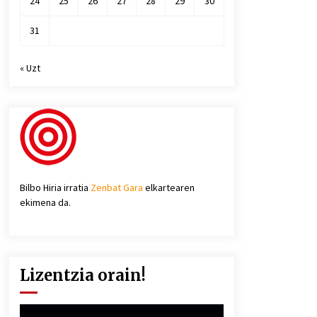
24
25
26
27
28
29
30
31
« Uzt
Bilbo Hiria irratia
Zenbat Gara
elkartearen
ekimena da.
Lizentzia orain!