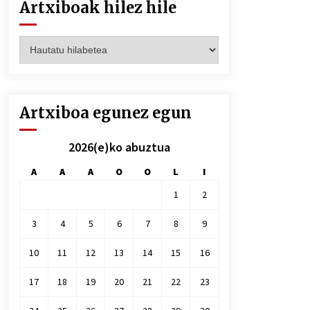
Artxiboak hilez hile
Artxiboak
hilez
hile
Artxiboa egunez egun
2026(e)ko abuztua
A
A
A
O
O
L
I
1
2
3
4
5
6
7
8
9
10
11
12
13
14
15
16
17
18
19
20
21
22
23