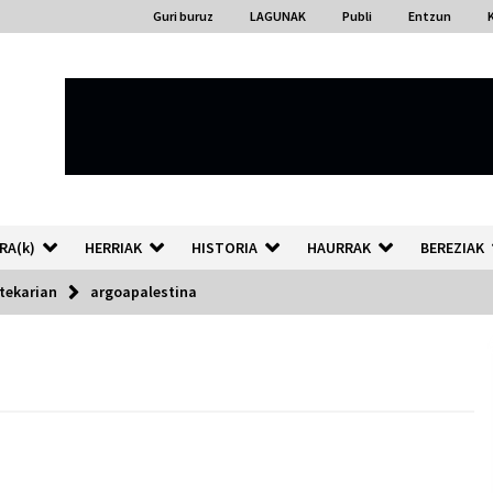
Guri buruz
LAGUNAK
Publi
Entzun
RA(k)
HERRIAK
HISTORIA
HAURRAK
BEREZIAK
stekarian
argoapalestina
“Hiztegi bat” Gorka Urbizuk
idatzitako letren hiztegia
2026/07/23
Auzoportala : 1×04 Auzofoniak