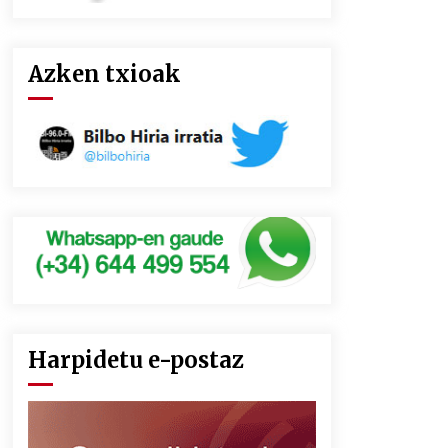
Azken txioak
Harpidetu e-postaz