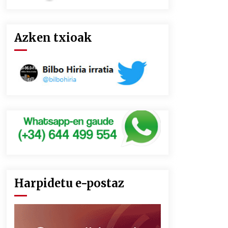
Azken txioak
Harpidetu e-postaz