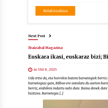
Next Post
Ibaizabal Magazina
Euskara ikasi, euskaraz bizi; 
ar. Uzt 8 , 2025
Uda iritsi da, eta horrekin batera barnetegiek berri
barnetegiaz gain, Bilbon ere antolatu du aurten bar
berriz, erabilera indartu nahi dute. Baina denek dute
bizitzea. Barnetegia […]