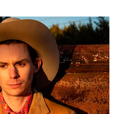
2026/07/15
Larunbatean Plentziako Itsas
Martxa ospatuko da
2026/07/07
SOINUGELA: Paul McCartney eta
Ringo Starr-en lan berriak
2026/07/03