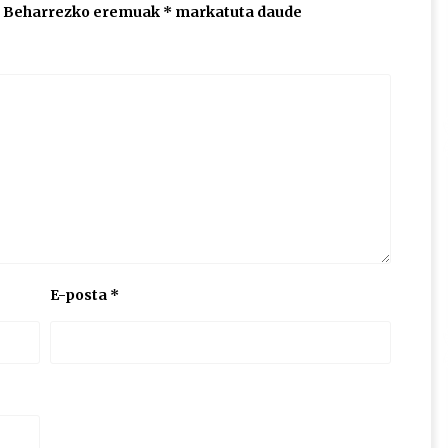
Beharrezko eremuak
*
markatuta daude
E-posta
*