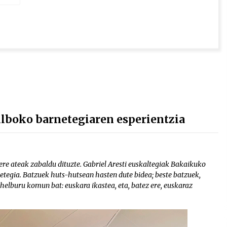
Bilboko barnetegiaren esperientzia
z ere ateak zabaldu dituzte. Gabriel Aresti euskaltegiak Bakaikuko
netegia. Batzuek huts-hutsean hasten dute bidea; beste batzuek,
 helburu komun bat: euskara ikastea, eta, batez ere, euskaraz