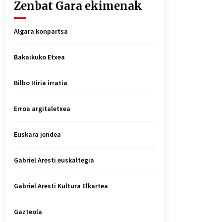
Zenbat Gara ekimenak
Algara konpartsa
Bakaikuko Etxea
Bilbo Hiria irratia
Erroa argitaletxea
Euskara jendea
Gabriel Aresti euskaltegia
Gabriel Aresti Kultura Elkartea
Gazteola