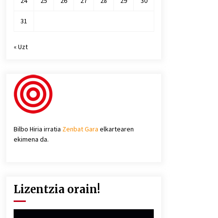
24
25
26
27
28
29
30
31
« Uzt
Bilbo Hiria irratia
Zenbat Gara
elkartearen
ekimena da.
Lizentzia orain!