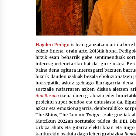
Hayden Pedigo
isilean gauzatzen ari da bere 
edizio finena, orain arte. 2013tik hona, Pedigo
hitzik esan beharrik gabe sentimenduak sor
interesgarrienetariko bat da, gure ustez. Be
baina dena egitura interesgarri batzuen barru
bizirik dauden izakiak bezala eboluzionatzen ja
horregatik, askoz gehiago liluragarria dena
sortzaile nafarraren azken diskoa aletzen ar
Amaitasuna
izena duen grabazio eder honetati
proiektu super sendoa eta entusiasta da. Big
azkar eta emozionagarria, denboraldiko sorpre
The Shins, The Lemon Twigs… zale guztiak ab
Mutrikun 2022an sortutako taldea da
DEI
. Bi
Urkiza ahots eta gitarra elektrikoan eta Iñigo
kanturekin osatuta dago lehen grabazioa
Ilune