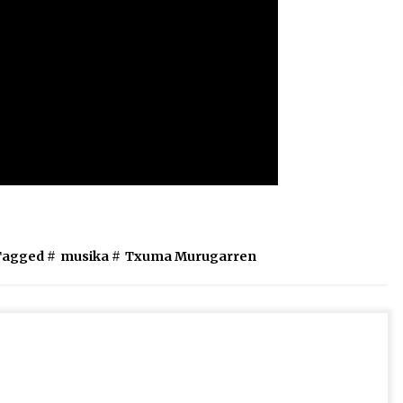
Tagged #
musika
#
Txuma Murugarren