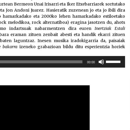
urtean Bermeon Unai Irisarri eta Iker Etxebarriarek sortutako
eta Jon Andoni Juarez. Hasieratik zuzenean jo eta jo ibili dira
ko hamarkadako eta 2000ko lehen hamarkadako estiloetako
ock melodikoa, rock alternatiboa) eragina jasotzen du, ahots
ritmo indartsuak nabarmentzen dira euren
Inertziak Estali
bara eraman zituen zenbait abesti eta handik ekarri zituen
 baten laguntzaz. Inesen musika iradokigarria da, paisaiak
e bakarra
izeneko grabazioan bildu ditu esperientzia horiek
Erabili
00:00
gora/behera
gezi-
teklak
bolumena
igotzeko
edo
jaisteko.