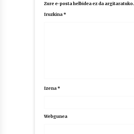
Zure e-posta helbidea ez da argitaratuko.
Iruzkina
*
Izena
*
Webgunea