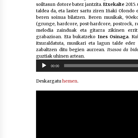
soiltasun dotore batez jantzita.
Etxekalte
2015. 
taldea da, eta laster sartu ziren Iñaki Olondo 
beren soinua bilatzen. Beren musikak, 90e
(grunge, hardcore, post-hardcore, postrock, r
melodia zainduak eta gitarra zikinen er
grabazioan. Eta bukatzeko
Ines Osinaga
. Ku
itxuraldatuta, musikari eta lagun talde eder
zabaltzen ditu begien aurrean
. Itsasoa da bid
guztiak uhinen artean.
Soinu
00:00
erreproduzigailua
Deskargatu
hemen
.