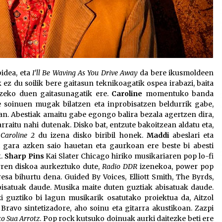
bidea, eta
I’ll Be Waving As You Drive Away
da bere ikusmoldeen
k ez du soilik bere gaitasun teknikoagatik ospea irabazi, baita
tzeko duen gaitasunagatik ere.
Caroline
momentuko banda
re soinuen mugak bilatzen eta inprobisatzen beldurrik gabe,
an. Abestiak amaitu gabe egongo balira bezala agertzen dira,
rraitu nahi dutenak. Disko bat, entzute bakoitzean aldatu eta,
.
Caroline 2
du izena disko biribil honek.
Maddi
abeslari eta
i gara azken saio hauetan eta gaurkoan ere beste bi abesti
k.
Sharp Pins
Kai Slater Chicago hiriko musikariaren pop lo-fi
arren diskoa aurkeztuko dute,
Radio DDR
izenekoa, power pop
sa bihurtu dena. Guided By Voices, Elliott Smith, The Byrds,
isatuak daude. Musika maite duten guztiak abisatuak daude.
zi guztiko bi lagun musikarik osatutako proiektua da, Aitzol
 Bravo sintetizadore, aho soinu eta gitarra akustikoan. Zazpi
ko Sua Arrotz
. Pop rock kutsuko doinuak aurki daitezke beti ere