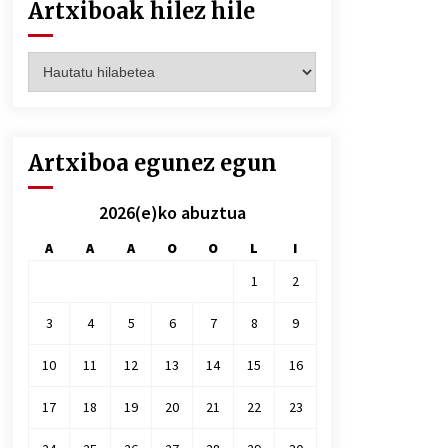
Artxiboak hilez hile
Artxiboak
hilez
hile
Artxiboa egunez egun
2026(e)ko abuztua
A
A
A
O
O
L
I
1
2
3
4
5
6
7
8
9
10
11
12
13
14
15
16
17
18
19
20
21
22
23