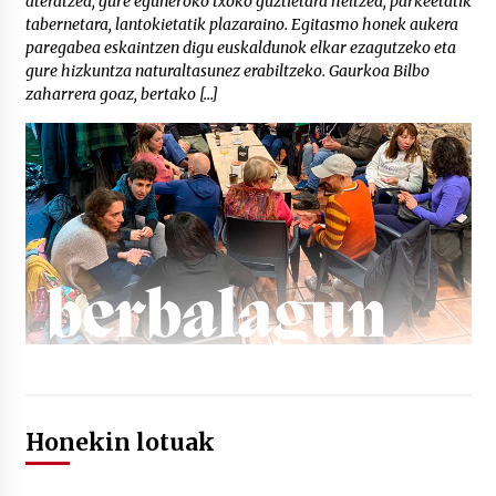
ateratzea, gure eguneroko txoko guztietara heltzea, parkeetatik
tabernetara, lantokietatik plazaraino. Egitasmo honek aukera
paregabea eskaintzen digu euskaldunok elkar ezagutzeko eta
gure hizkuntza naturaltasunez erabiltzeko. Gaurkoa Bilbo
zaharrera goaz, bertako […]
Honekin lotuak