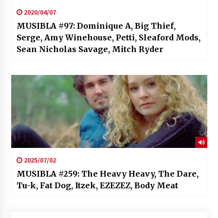
2020/04/07
MUSIBLA #97: Dominique A, Big Thief,
Serge, Amy Winehouse, Petti, Sleaford Mods,
Sean Nicholas Savage, Mitch Ryder
2025/07/02
MUSIBLA #259: The Heavy Heavy, The Dare,
Tu-k, Fat Dog, Itzek, EZEZEZ, Body Meat