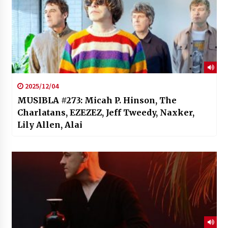
2025/12/04
MUSIBLA #273: Micah P. Hinson, The
Charlatans, EZEZEZ, Jeff Tweedy, Naxker,
Lily Allen, Alai