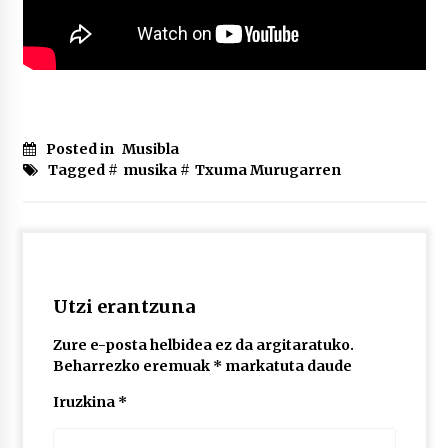
Posted in
Musibla
Tagged #
musika
#
Txuma Murugarren
Utzi erantzuna
Zure e-posta helbidea ez da argitaratuko.
Beharrezko eremuak
*
markatuta daude
Iruzkina
*