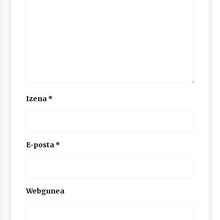
Izena
*
E-posta
*
Webgunea