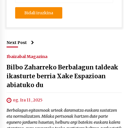
Next Post
Ibaizabal Magazina
Bilbo Zaharreko Berbalagun taldeak
ikasturte berria Xake Espazioan
abiatuko du
og. Ira 11 , 2025
Berbalagun egitasmoak urteak daramatza euskara sustatzen
eta normalizatzen. Milaka pertsonak hartzen dute parte
egunero jarduera hauetan, helburu argi batekin: euskara kalera