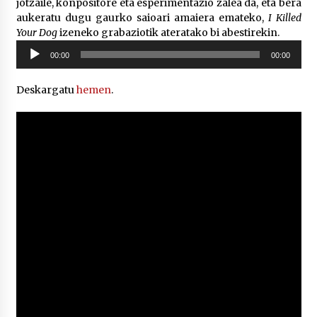
jotzaile, konpositore eta esperimentazio zalea da, eta bera
aukeratu dugu gaurko saioari amaiera emateko,
I Killed
Your Dog
izeneko grabaziotik ateratako bi abestirekin.
Soinu
00:00
00:00
erreproduzigailua
Deskargatu
hemen
.