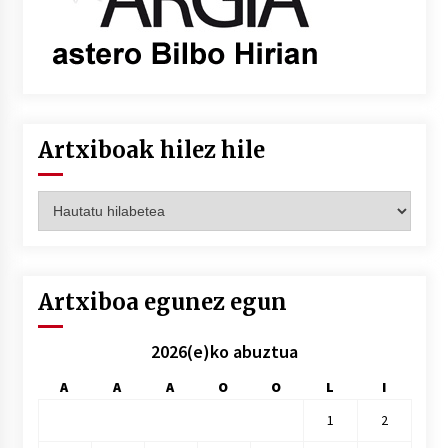
Artxiboak hilez hile
Artxiboak
hilez
hile
Artxiboa egunez egun
2026(e)ko abuztua
A
A
A
O
O
L
I
1
2