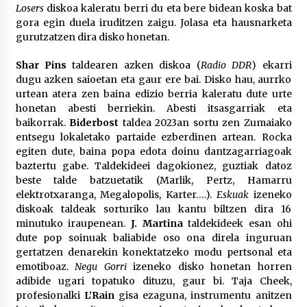
2026/07/03
Losers
diskoa kaleratu berri du eta bere bidean koska bat
gora egin duela iruditzen zaigu. Jolasa eta hausnarketa
gurutzatzen dira disko honetan.
MUSIBLA #297: Bide, Boards Of Canada, Somak,
Tiga, Twisted Teens, Underscores, Habia
Shar Pins
taldearen azken diskoa (
Radio DDR
) ekarri
2026/07/02
dugu azken saioetan eta gaur ere bai. Disko hau, aurrko
urtean atera zen baina edizio berria kaleratu dute urte
honetan abesti berriekin. Abesti itsasgarriak eta
baikorrak.
Biderbost
taldea 2023an sortu zen Zumaiako
entsegu lokaletako partaide ezberdinen artean. Rocka
egiten dute, baina popa edota doinu dantzagarriagoak
baztertu gabe. Taldekideei dagokionez, guztiak datoz
beste talde batzuetatik (Marlik, Pertz, Hamarru
elektrotxaranga, Megalopolis, Karter….).
Eskuak
izeneko
diskoak taldeak sorturiko lau kantu biltzen dira 16
minutuko iraupenean.
J. Martina
taldekideek esan ohi
dute pop soinuak baliabide oso ona direla inguruan
gertatzen denarekin konektatzeko modu pertsonal eta
emotiboaz.
Negu Gorri
izeneko disko honetan horren
adibide ugari topatuko dituzu, gaur bi. Taja Cheek,
profesionalki
L’Rain
gisa ezaguna, instrumentu anitzen