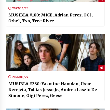
2022/11/29
MUSIBLA #180: MICE, Adrian Perez, OGI,
Orbel, Txo, Tree River
2026/01/27
MUSIBLA #280: Yasmine Hamdan, Uxue
Kerejeta, Tobias Jesso Jr., Andrea Laszlo De
Simone, Gigi Perez, Geese