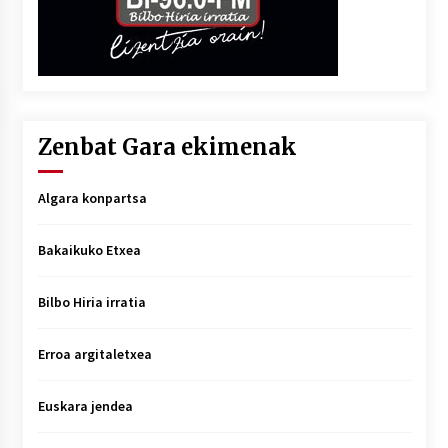
Zenbat Gara ekimenak
Algara konpartsa
Bakaikuko Etxea
Bilbo Hiria irratia
Erroa argitaletxea
Euskara jendea