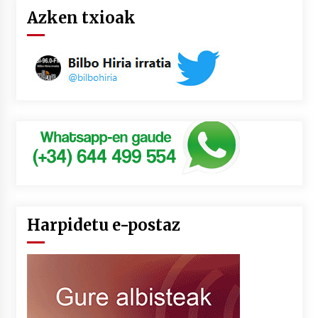
Azken txioak
Harpidetu e-postaz