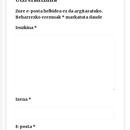
Zure e-posta helbidea ez da argitaratuko.
POTTO: San Pedro jaietako bertso-saioa
Beharrezko eremuak
*
markatuta daude
2026/07/09
Iruzkina
*
Larunbatean Plentziako Itsas Martxa ospatuko
da
2026/07/07
LIBURUEN ERREPUBLIKA TXIKIA: Hiragana akats
isil batekin dator beti
2026/07/07
Auritz Iñurrietaren margoak ikusgai
Izena
*
Uribitarte40 aretoan
2026/07/03
SOINUGELA: Paul McCartney eta Ringo Starr-en
lan berriak
E-posta
*