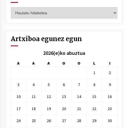
Artxiboak
hilez
hile
Artxiboa egunez egun
2026(e)ko abuztua
A
A
A
O
O
L
I
1
2
3
4
5
6
7
8
9
10
11
12
13
14
15
16
17
18
19
20
21
22
23
24
25
26
27
28
29
30