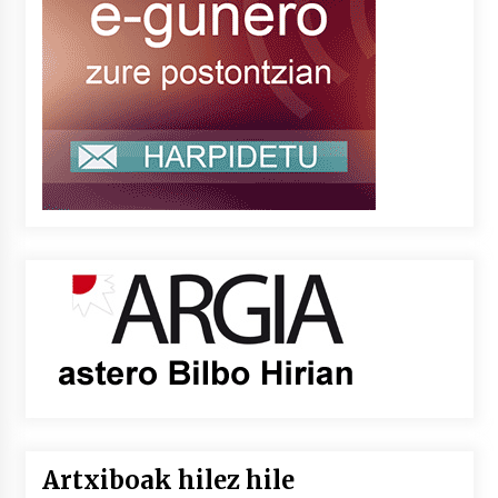
Artxiboak hilez hile