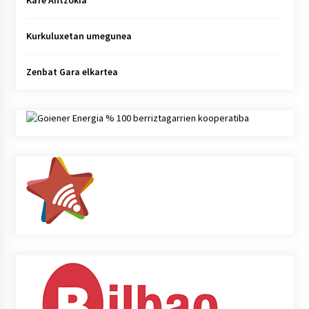
Kafe Antzokia
Kurkuluxetan umegunea
Zenbat Gara elkartea