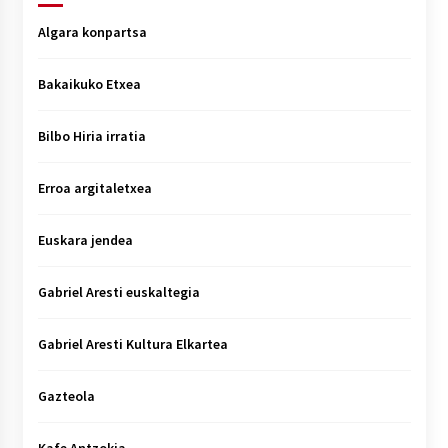
Algara konpartsa
Bakaikuko Etxea
Bilbo Hiria irratia
Erroa argitaletxea
Euskara jendea
Gabriel Aresti euskaltegia
Gabriel Aresti Kultura Elkartea
Gazteola