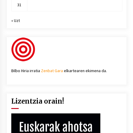
31
« Uzt
Bilbo Hiria irratia
Zenbat Gara
elkartearen ekimena da.
Lizentzia orain!