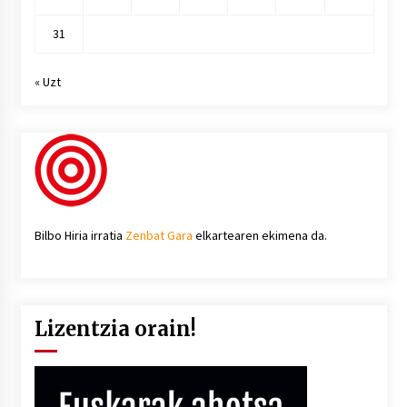
31
« Uzt
Bilbo Hiria irratia
Zenbat Gara
elkartearen ekimena da.
Lizentzia orain!