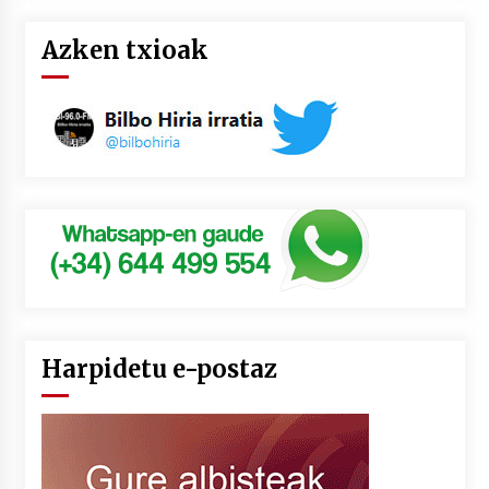
Azken txioak
Harpidetu e-postaz