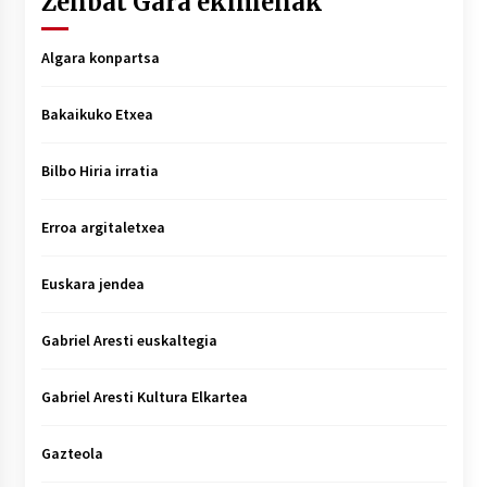
Zenbat Gara ekimenak
Algara konpartsa
Bakaikuko Etxea
Bilbo Hiria irratia
Erroa argitaletxea
Euskara jendea
Gabriel Aresti euskaltegia
Gabriel Aresti Kultura Elkartea
Gazteola