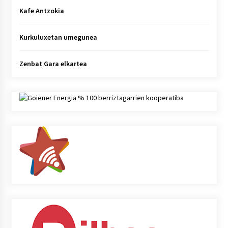
Kafe Antzokia
Kurkuluxetan umegunea
Zenbat Gara elkartea