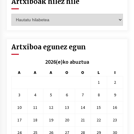
Artxiboak hilez hile
Artxiboak
hilez
hile
Artxiboa egunez egun
2026(e)ko abuztua
A
A
A
O
O
L
I
1
2
3
4
5
6
7
8
9
10
11
12
13
14
15
16
17
18
19
20
21
22
23
24
25
26
27
28
29
30