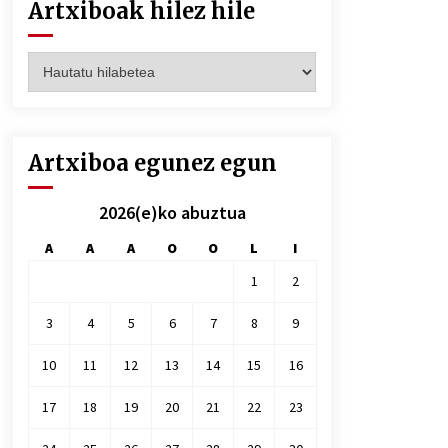
Artxiboak hilez hile
Artxiboak
hilez
hile
Artxiboa egunez egun
2026(e)ko abuztua
A
A
A
O
O
L
I
1
2
3
4
5
6
7
8
9
10
11
12
13
14
15
16
17
18
19
20
21
22
23