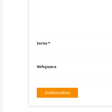
Izena
*
Webgunea