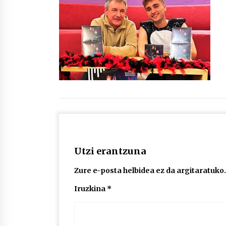
protagonista
2026/07/16
POTTO: San Pedro jaietako bertso-
saioa
2026/07/09
Auritz Iñurrietaren margoak
ikusgai Uribitarte40 aretoan
2026/07/03
Utzi erantzuna
Zure e-posta helbidea ez da argitaratuko.
Iruzkina
*