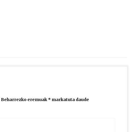
2026/07/15
Larunbatean Plentziako Itsas
Martxa ospatuko da
2026/07/07
SOINUGELA: Paul McCartney eta
Ringo Starr-en lan berriak
2026/07/03
Beharrezko eremuak
*
markatuta daude