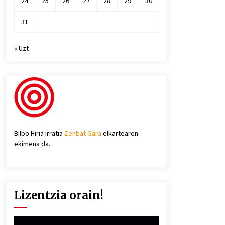
24
25
26
27
28
29
30
31
« Uzt
Bilbo Hiria irratia
Zenbat Gara
elkartearen
ekimena da.
Lizentzia orain!