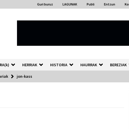
Guri buruz
LAGUNAK
Publi
Entzun
Ko
RA(k)
HERRIAK
HISTORIA
HAURRAK
BEREZIAK
ariak
jon-kass
“Hiztegi bat” Gorka Urbizuk
idatzitako letren hiztegia
2026/07/23
Auzoportala : 1×04 Auzofoniak