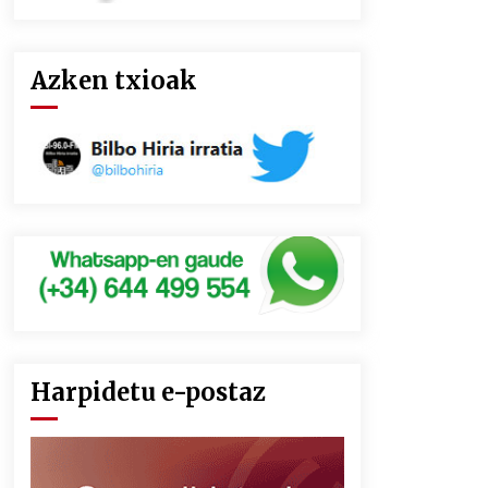
Azken txioak
Harpidetu e-postaz