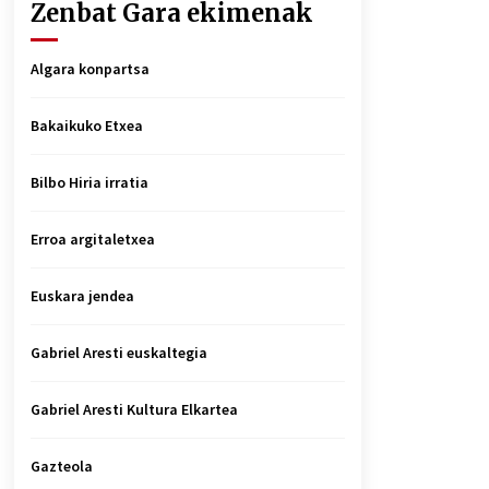
Zenbat Gara ekimenak
Algara konpartsa
Bakaikuko Etxea
Bilbo Hiria irratia
Erroa argitaletxea
Euskara jendea
Gabriel Aresti euskaltegia
Gabriel Aresti Kultura Elkartea
Gazteola