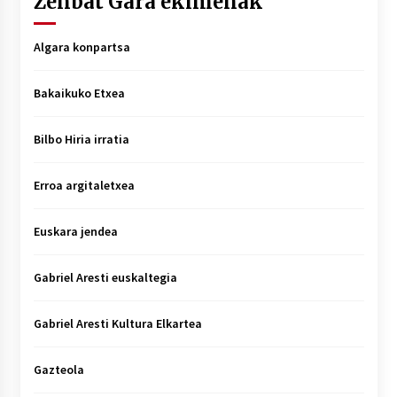
Zenbat Gara ekimenak
Algara konpartsa
Bakaikuko Etxea
Bilbo Hiria irratia
Erroa argitaletxea
Euskara jendea
Gabriel Aresti euskaltegia
Gabriel Aresti Kultura Elkartea
Gazteola