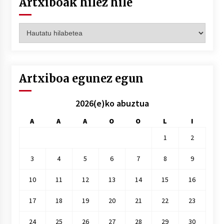
Artxiboak hilez hile
Artxiboak
hilez
hile
Artxiboa egunez egun
2026(e)ko abuztua
A
A
A
O
O
L
I
1
2
3
4
5
6
7
8
9
10
11
12
13
14
15
16
17
18
19
20
21
22
23
24
25
26
27
28
29
30