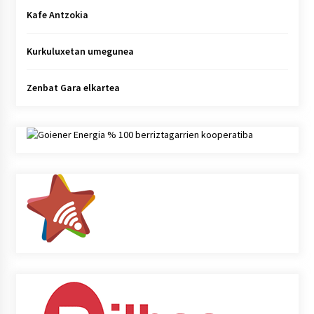
Kafe Antzokia
Kurkuluxetan umegunea
Zenbat Gara elkartea