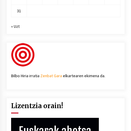
31
« Uzt
Bilbo Hiria irratia
Zenbat Gara
elkartearen ekimena da.
Lizentzia orain!