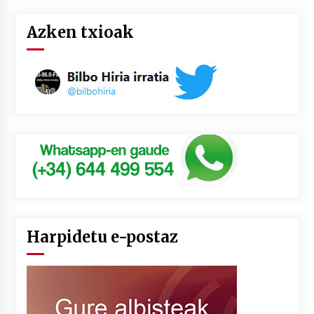
Azken txioak
Harpidetu e-postaz