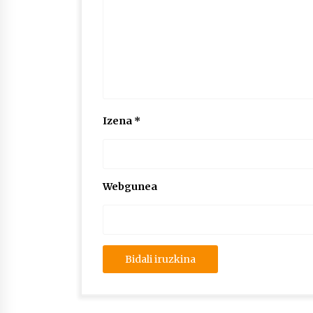
Izena
*
Webgunea