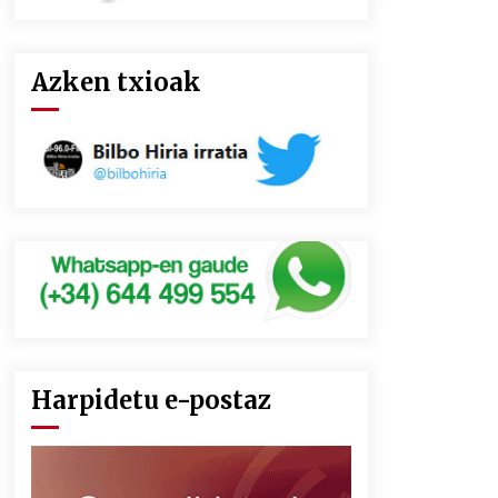
Azken txioak
Harpidetu e-postaz