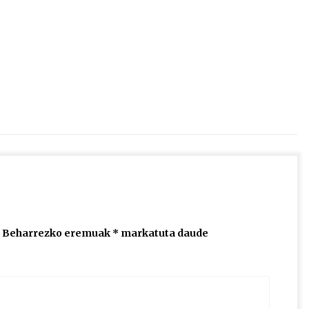
2026/07/15
Larunbatean Plentziako Itsas
Martxa ospatuko da
2026/07/07
SOINUGELA: Paul McCartney eta
Ringo Starr-en lan berriak
2026/07/03
Beharrezko eremuak
*
markatuta daude