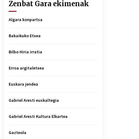
Zenbat Gara ekimenak
Algara konpartsa
Bakaikuko Etxea
Bilbo Hiria irratia
Erroa argitaletxea
Euskara jendea
Gabriel Aresti euskaltegia
Gabriel Aresti Kultura Elkartea
Gazteola