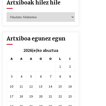
Artxiboak hilez hile
Artxiboak
hilez
hile
Artxiboa egunez egun
2026(e)ko abuztua
A
A
A
O
O
L
I
1
2
3
4
5
6
7
8
9
10
11
12
13
14
15
16
17
18
19
20
21
22
23