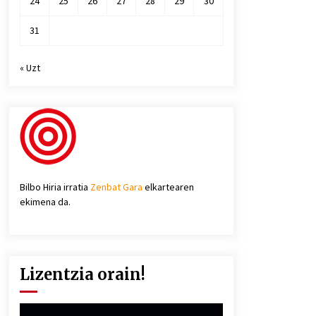
24
25
26
27
28
29
30
31
« Uzt
Bilbo Hiria irratia
Zenbat Gara
elkartearen
ekimena da.
Lizentzia orain!