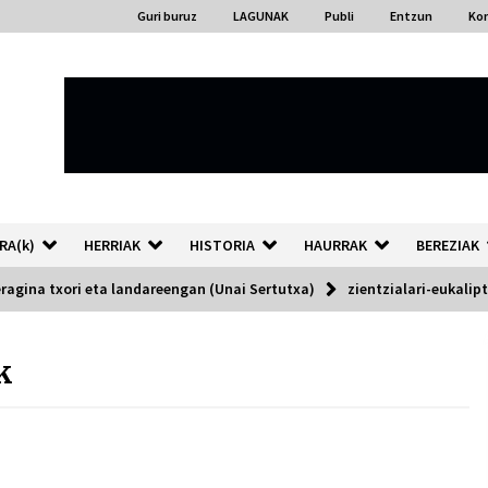
Guri buruz
LAGUNAK
Publi
Entzun
Ko
RA(k)
HERRIAK
HISTORIA
HAURRAK
BEREZIAK
ragina txori eta landareengan (Unai Sertutxa)
zientzialari-eukalip
k
“Hiztegi bat” Gorka Urbizuk
idatzitako letren hiztegia
2026/07/23
Auzoportala : 1×04 Auzofoniak