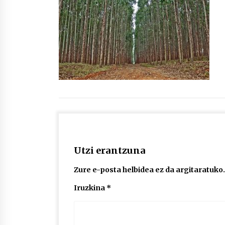
protagonista
2026/07/16
POTTO: San Pedro jaietako bertso-
saioa
2026/07/09
Auritz Iñurrietaren margoak
ikusgai Uribitarte40 aretoan
2026/07/03
Utzi erantzuna
Zure e-posta helbidea ez da argitaratuko.
Iruzkina
*