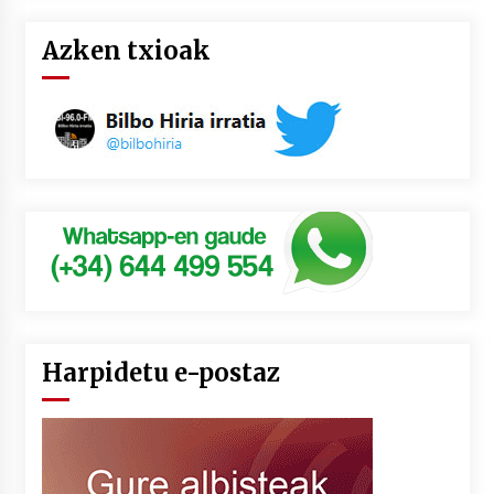
Azken txioak
Harpidetu e-postaz