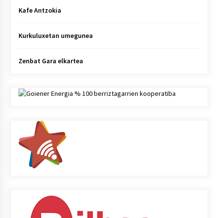
Kafe Antzokia
Kurkuluxetan umegunea
Zenbat Gara elkartea