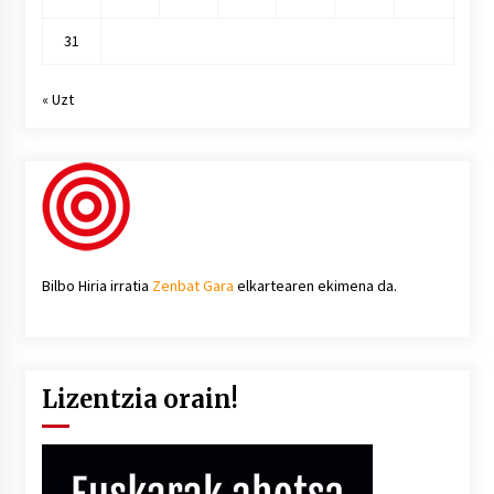
31
« Uzt
Bilbo Hiria irratia
Zenbat Gara
elkartearen ekimena da.
Lizentzia orain!