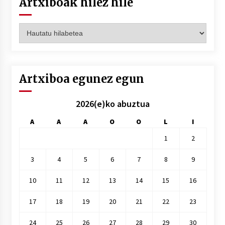
Artxiboak hilez hile
Artxiboak
hilez
hile
Artxiboa egunez egun
2026(e)ko abuztua
A
A
A
O
O
L
I
1
2
3
4
5
6
7
8
9
10
11
12
13
14
15
16
17
18
19
20
21
22
23
24
25
26
27
28
29
30