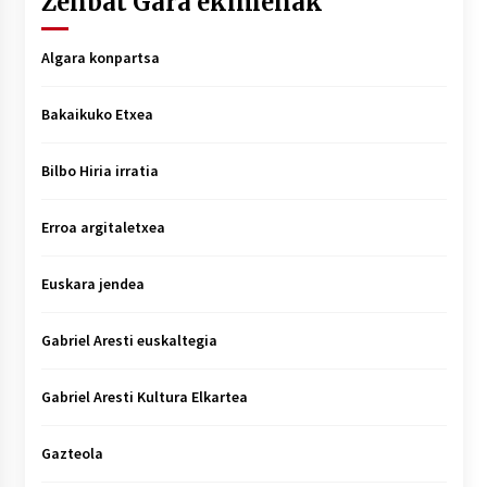
Zenbat Gara ekimenak
Algara konpartsa
Bakaikuko Etxea
Bilbo Hiria irratia
Erroa argitaletxea
Euskara jendea
Gabriel Aresti euskaltegia
Gabriel Aresti Kultura Elkartea
Gazteola