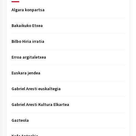
Algara konpartsa
Bakaikuko Etxea
Bilbo Hiria irratia
Erroa argitaletxea
Euskara jendea
Gabriel Aresti euskaltegia
Gabriel Aresti Kultura Elkartea
Gazteola