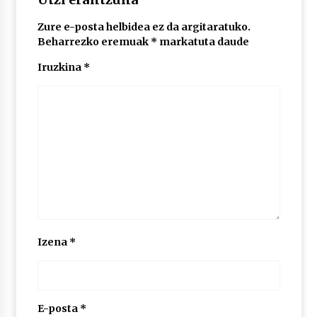
Zure e-posta helbidea ez da argitaratuko.
POTTO: San Pedro jaietako bertso-saioa
Beharrezko eremuak
*
markatuta daude
2026/07/09
Iruzkina
*
Larunbatean Plentziako Itsas Martxa ospatuko
da
2026/07/07
LIBURUEN ERREPUBLIKA TXIKIA: Hiragana akats
isil batekin dator beti
2026/07/07
Auritz Iñurrietaren margoak ikusgai
Izena
*
Uribitarte40 aretoan
2026/07/03
SOINUGELA: Paul McCartney eta Ringo Starr-en
lan berriak
E-posta
*