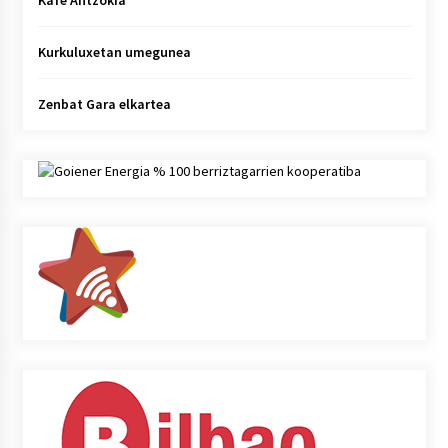
Kafe Antzokia
Kurkuluxetan umegunea
Zenbat Gara elkartea