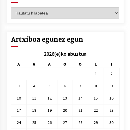
Artxiboak
hilez
hile
Artxiboa egunez egun
2026(e)ko abuztua
A
A
A
O
O
L
I
1
2
3
4
5
6
7
8
9
10
11
12
13
14
15
16
17
18
19
20
21
22
23
24
25
26
27
28
29
30