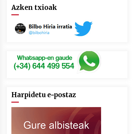
Azken txioak
Harpidetu e-postaz