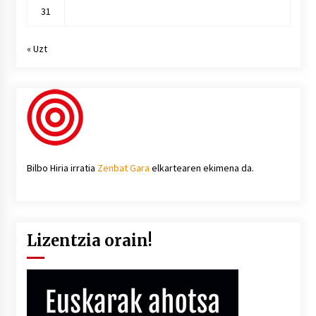
31
« Uzt
Bilbo Hiria irratia
Zenbat Gara
elkartearen ekimena da.
Lizentzia orain!