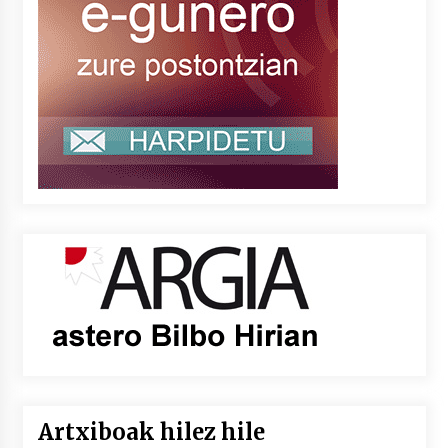
Artxiboak hilez hile