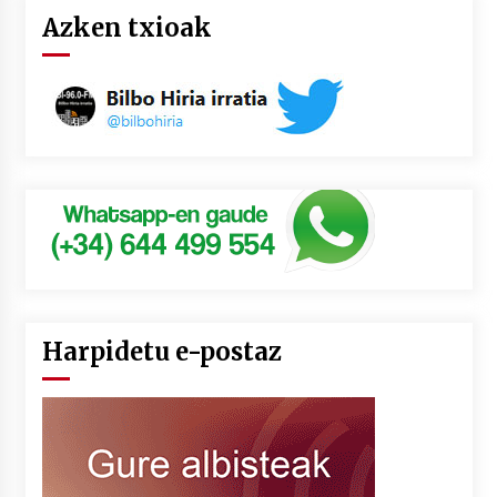
Azken txioak
Harpidetu e-postaz