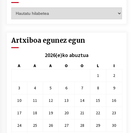
Artxiboak
hilez
hile
Artxiboa egunez egun
2026(e)ko abuztua
A
A
A
O
O
L
I
1
2
3
4
5
6
7
8
9
10
11
12
13
14
15
16
17
18
19
20
21
22
23
24
25
26
27
28
29
30