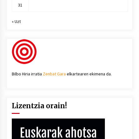
31
« Uzt
Bilbo Hiria irratia
Zenbat Gara
elkartearen ekimena da.
Lizentzia orain!