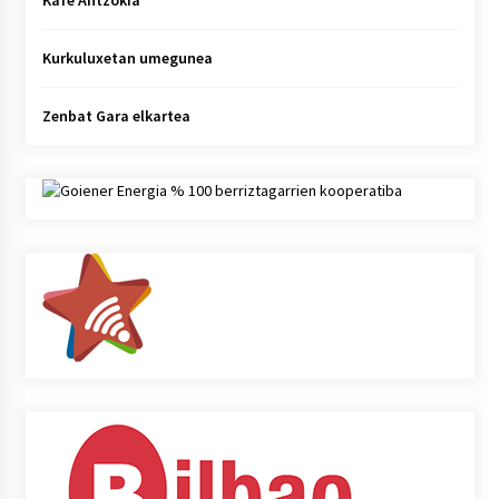
Kafe Antzokia
Kurkuluxetan umegunea
Zenbat Gara elkartea