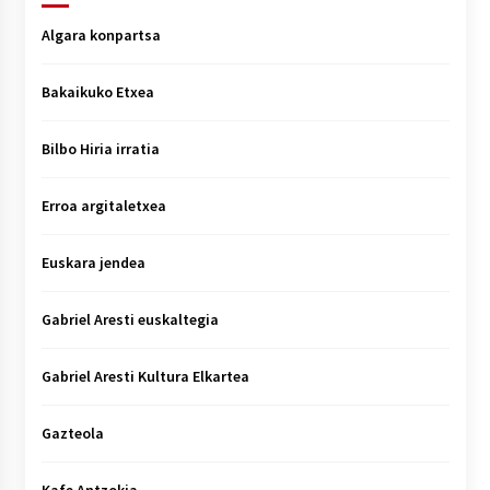
Algara konpartsa
Bakaikuko Etxea
Bilbo Hiria irratia
Erroa argitaletxea
Euskara jendea
Gabriel Aresti euskaltegia
Gabriel Aresti Kultura Elkartea
Gazteola