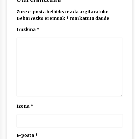
Zure e-posta helbidea ez da argitaratuko.
POTTO: San Pedro jaietako bertso-saioa
Beharrezko eremuak
*
markatuta daude
2026/07/09
Iruzkina
*
Larunbatean Plentziako Itsas Martxa ospatuko
da
2026/07/07
LIBURUEN ERREPUBLIKA TXIKIA: Hiragana akats
isil batekin dator beti
2026/07/07
Auritz Iñurrietaren margoak ikusgai
Izena
*
Uribitarte40 aretoan
2026/07/03
SOINUGELA: Paul McCartney eta Ringo Starr-en
lan berriak
E-posta
*