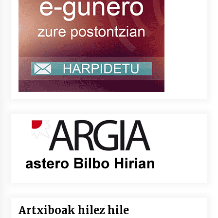
Artxiboak hilez hile