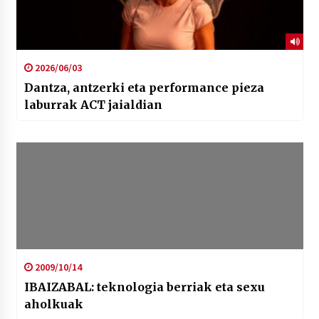
2026/06/03
Dantza, antzerki eta performance pieza
laburrak ACT jaialdian
2009/10/14
IBAIZABAL: teknologia berriak eta sexu
aholkuak