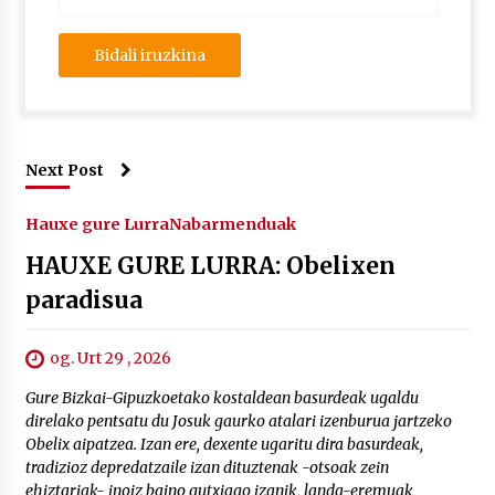
Next Post
Hauxe gure Lurra
Nabarmenduak
HAUXE GURE LURRA: Obelixen
paradisua
og. Urt 29 , 2026
Gure Bizkai-Gipuzkoetako kostaldean basurdeak ugaldu
direlako pentsatu du Josuk gaurko atalari izenburua jartzeko
Obelix aipatzea. Izan ere, dexente ugaritu dira basurdeak,
tradizioz depredatzaile izan dituztenak -otsoak zein
ehiztariak- inoiz baino gutxiago izanik, landa-eremuak