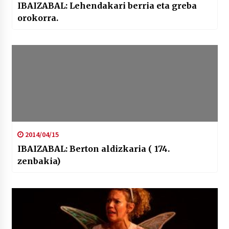
IBAIZABAL: Lehendakari berria eta greba
orokorra.
2014/04/15
IBAIZABAL: Berton aldizkaria ( 174.
zenbakia)