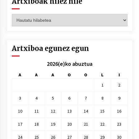
Artxiboak hilez hile
Artxiboak
hilez
hile
Artxiboa egunez egun
2026(e)ko abuztua
A
A
A
O
O
L
I
1
2
3
4
5
6
7
8
9
10
11
12
13
14
15
16
17
18
19
20
21
22
23
24
25
26
27
28
29
30