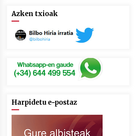
Azken txioak
Harpidetu e-postaz