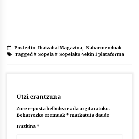
2026/07/03
MUSIBLA #297: Bide, Boards Of Canada, Somak,
Tiga, Twisted Teens, Underscores, Habia
2026/07/02
Posted in
Ibaizabal Magazina
,
Nabarmenduak
Tagged #
Sopela
#
Sopelako 4ekin 1 plataforma
Utzi erantzuna
Zure e-posta helbidea ez da argitaratuko.
Beharrezko eremuak
*
markatuta daude
Iruzkina
*