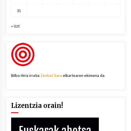
31
« Uzt
Bilbo Hiria irratia
Zenbat Gara
elkartearen ekimena da.
Lizentzia orain!