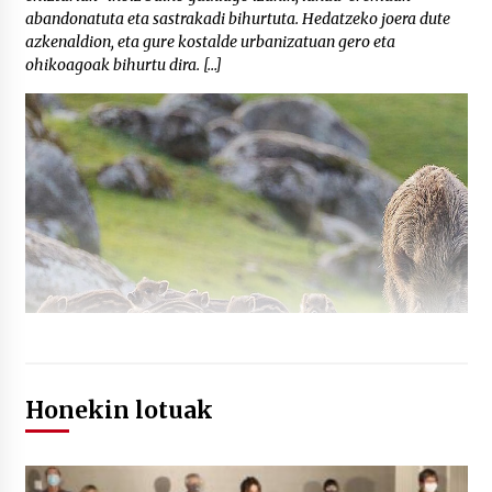
abandonatuta eta sastrakadi bihurtuta. Hedatzeko joera dute
azkenaldion, eta gure kostalde urbanizatuan gero eta
ohikoagoak bihurtu dira. […]
Honekin lotuak