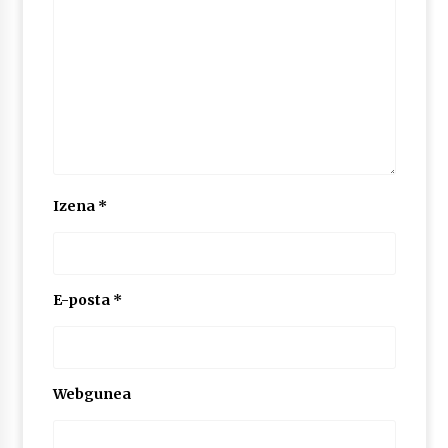
Izena
*
E-posta
*
Webgunea