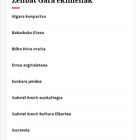
Zenbat Gara ekimenak
Algara konpartsa
Bakaikuko Etxea
Bilbo Hiria irratia
Erroa argitaletxea
Euskara jendea
Gabriel Aresti euskaltegia
Gabriel Aresti Kultura Elkartea
Gazteola