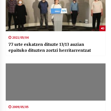
2021/05/04
77 urte eskatzen dituzte 13/13 auzian
epaituko dituzten zortzi herritarrentzat
2009/05/05