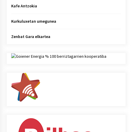
Kafe Antzokia
Kurkuluxetan umegunea
Zenbat Gara elkartea