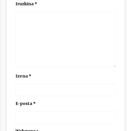
Iruzkina
*
POTTO: San Pedro jaietako bertso-saioa
2026/07/09
Larunbatean Plentziako Itsas Martxa ospatuko
da
2026/07/07
LIBURUEN ERREPUBLIKA TXIKIA: Hiragana akats
isil batekin dator beti
Izena
*
2026/07/07
Auritz Iñurrietaren margoak ikusgai
Uribitarte40 aretoan
E-posta
*
2026/07/03
SOINUGELA: Paul McCartney eta Ringo Starr-en
lan berriak