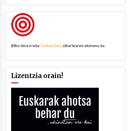
Bilbo Hiria irratia
Zenbat Gara
elkartearen ekimena da.
Lizentzia orain!