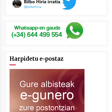
Harpidetu e-postaz