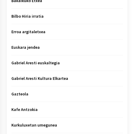
Bakaikuko Etxea
Bilbo Hiria irratia
Erroa argitaletxea
Euskara jendea
Gabriel Aresti euskaltegia
Gabriel Aresti Kultura Elkartea
Gazteola
Kafe Antzokia
Kurkuluxetan umegunea