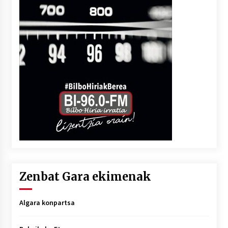
Zenbat Gara ekimenak
Algara konpartsa