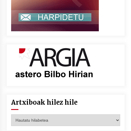
Artxiboak hilez hile
Artxiboak
hilez
hile