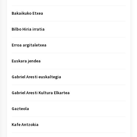
Bakaikuko Etxea
Bilbo Hiria irratia
Erroa argitaletxea
Euskara jendea
Gabriel Aresti euskaltegia
Gabriel Aresti Kultura Elkartea
Gazteola
Kafe Antzokia