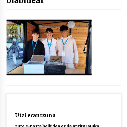
olabidea1
“Hiztegi bat” Gorka Urbizuk idatzitako letren
hiztegia
2026/07/23
Bakaikuko barnetegitik gazteek egindako saio
berezia
2026/07/16
Tuba eta bonbardinoaren astea, Bilboko
Kontserbatorioan protagonista
2026/07/16
Auzoportala : 1×04 Auzofoniak
2026/07/15
Utzi erantzuna
Gaur abitua da Bilbao bbk live jaialdia
2026/07/09
Zure e-posta helbidea ez da argitaratuko.