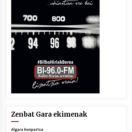
Zenbat Gara ekimenak
Algara konpartsa