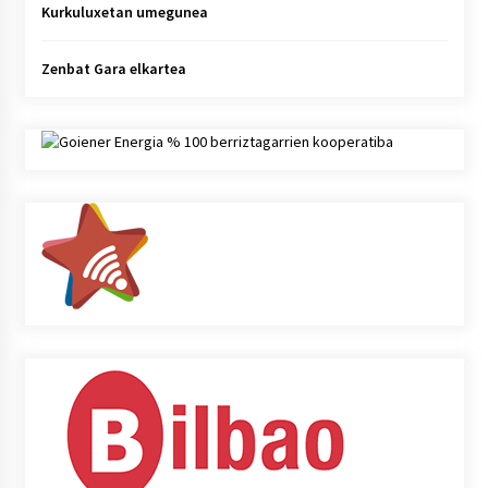
Kurkuluxetan umegunea
Zenbat Gara elkartea