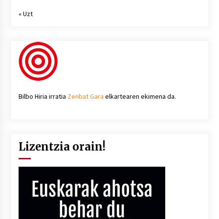
« Uzt
Bilbo Hiria irratia
Zenbat Gara
elkartearen ekimena da.
Lizentzia orain!