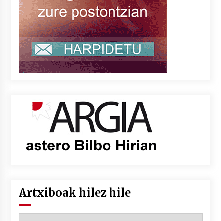
Artxiboak hilez hile
Artxiboak