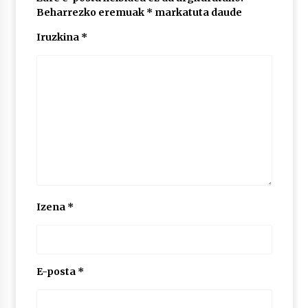
Beharrezko eremuak
*
markatuta daude
Iruzkina
*
POTTO: San Pedro jaietako bertso-saioa
2026/07/09
Larunbatean Plentziako Itsas Martxa ospatuko
da
2026/07/07
LIBURUEN ERREPUBLIKA TXIKIA: Hiragana akats
isil batekin dator beti
2026/07/07
Izena
*
Auritz Iñurrietaren margoak ikusgai
Uribitarte40 aretoan
2026/07/03
E-posta
*
SOINUGELA: Paul McCartney eta Ringo Starr-en
lan berriak