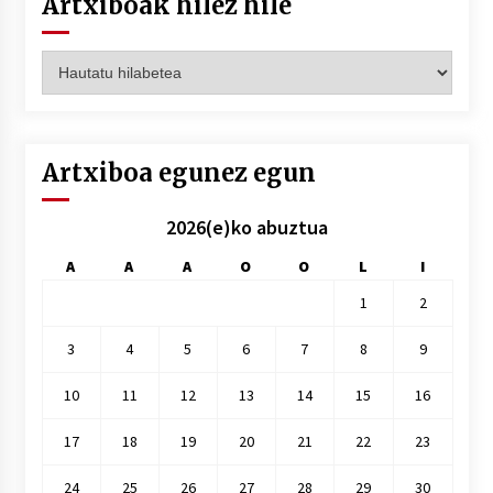
Artxiboak hilez hile
Artxiboak
hilez
hile
Artxiboa egunez egun
2026(e)ko abuztua
A
A
A
O
O
L
I
1
2
3
4
5
6
7
8
9
10
11
12
13
14
15
16
17
18
19
20
21
22
23
24
25
26
27
28
29
30