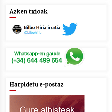
Azken txioak
Harpidetu e-postaz