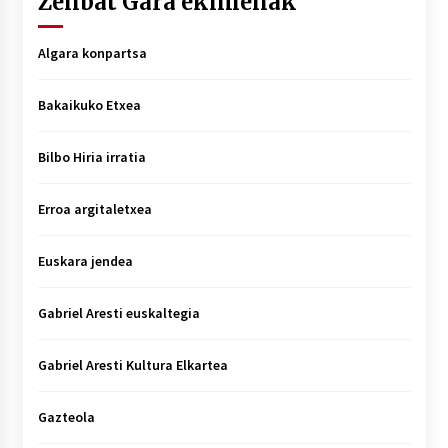
Zenbat Gara ekimenak
Algara konpartsa
Bakaikuko Etxea
Bilbo Hiria irratia
Erroa argitaletxea
Euskara jendea
Gabriel Aresti euskaltegia
Gabriel Aresti Kultura Elkartea
Gazteola