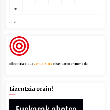
31
« Uzt
Bilbo Hiria irratia
Zenbat Gara
elkartearen ekimena da.
Lizentzia orain!