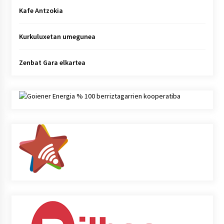
Kafe Antzokia
Kurkuluxetan umegunea
Zenbat Gara elkartea