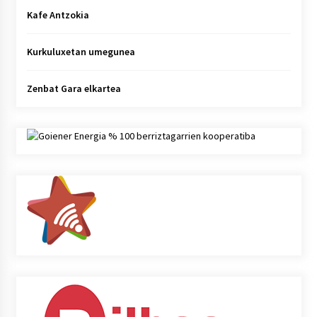
Kafe Antzokia
Kurkuluxetan umegunea
Zenbat Gara elkartea