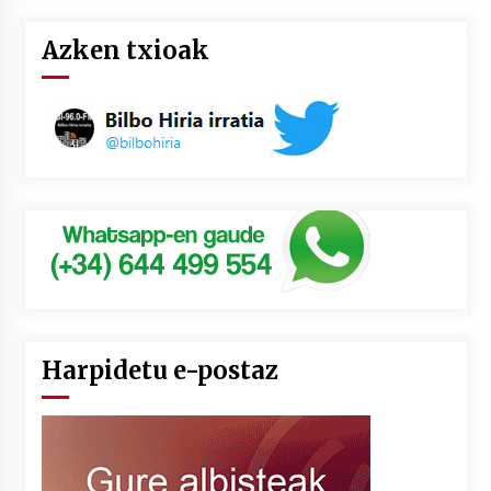
Azken txioak
Harpidetu e-postaz