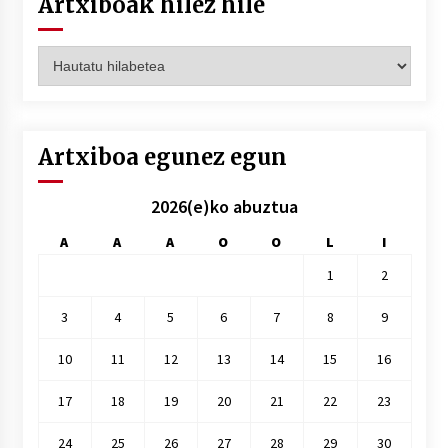
Artxiboak hilez hile
Artxiboak
hilez
hile
Artxiboa egunez egun
2026(e)ko abuztua
A
A
A
O
O
L
I
1
2
3
4
5
6
7
8
9
10
11
12
13
14
15
16
17
18
19
20
21
22
23
24
25
26
27
28
29
30