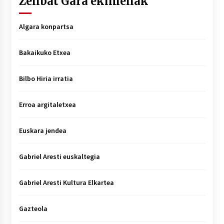
Zenbat Gara ekimenak
Algara konpartsa
Bakaikuko Etxea
Bilbo Hiria irratia
Erroa argitaletxea
Euskara jendea
Gabriel Aresti euskaltegia
Gabriel Aresti Kultura Elkartea
Gazteola