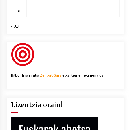
31
« Uzt
Bilbo Hiria irratia
Zenbat Gara
elkartearen ekimena da.
Lizentzia orain!