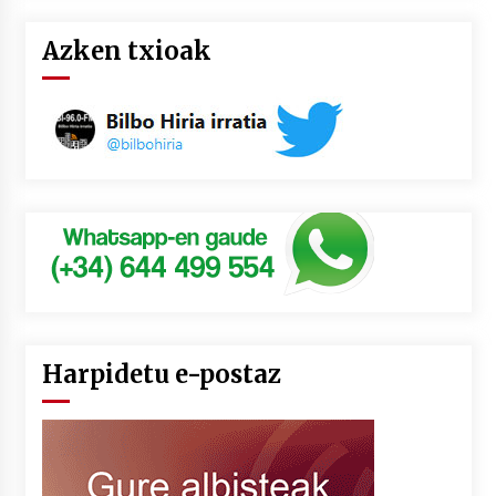
Azken txioak
Harpidetu e-postaz