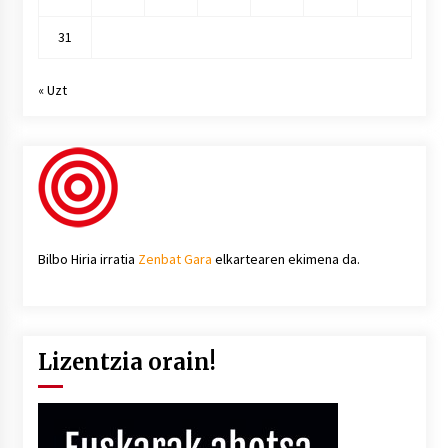
31
« Uzt
Bilbo Hiria irratia
Zenbat Gara
elkartearen ekimena da.
Lizentzia orain!