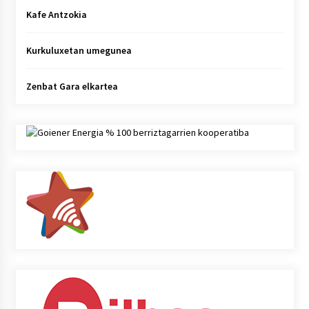
Kafe Antzokia
Kurkuluxetan umegunea
Zenbat Gara elkartea