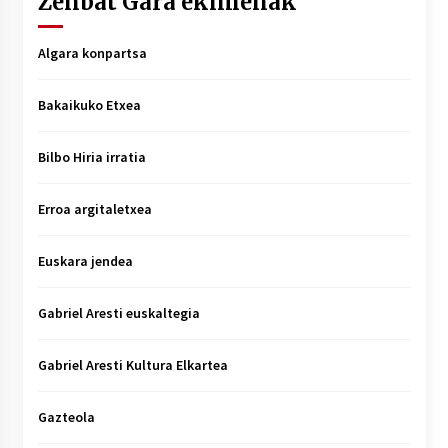
Zenbat Gara ekimenak
Algara konpartsa
Bakaikuko Etxea
Bilbo Hiria irratia
Erroa argitaletxea
Euskara jendea
Gabriel Aresti euskaltegia
Gabriel Aresti Kultura Elkartea
Gazteola