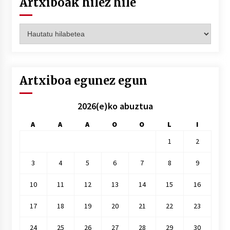
Artxiboak hilez hile
Artxiboak
hilez
hile
Artxiboa egunez egun
2026(e)ko abuztua
A
A
A
O
O
L
I
1
2
3
4
5
6
7
8
9
10
11
12
13
14
15
16
17
18
19
20
21
22
23
24
25
26
27
28
29
30