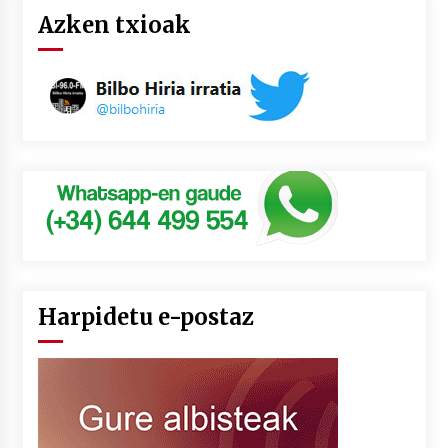
Azken txioak
Harpidetu e-postaz