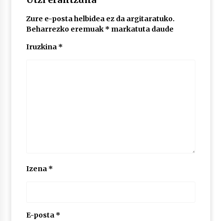
Zure e-posta helbidea ez da argitaratuko.
POTTO: San Pedro jaietako bertso-saioa
Beharrezko eremuak
*
markatuta daude
2026/07/09
Iruzkina
*
Larunbatean Plentziako Itsas Martxa ospatuko
da
2026/07/07
LIBURUEN ERREPUBLIKA TXIKIA: Hiragana akats
isil batekin dator beti
2026/07/07
Auritz Iñurrietaren margoak ikusgai
Izena
*
Uribitarte40 aretoan
2026/07/03
SOINUGELA: Paul McCartney eta Ringo Starr-en
lan berriak
E-posta
*