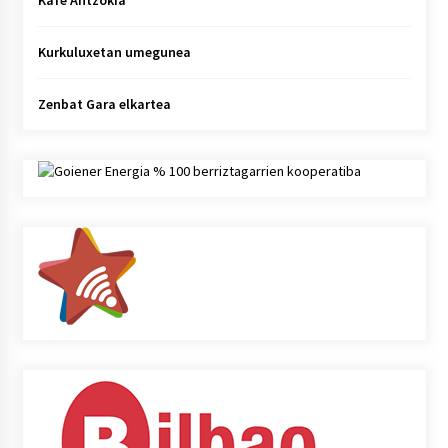
Kafe Antzokia
Kurkuluxetan umegunea
Zenbat Gara elkartea