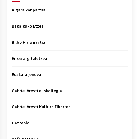
Algara konpartsa
Bakaikuko Etxea
Bilbo Hiria irratia
Erroa argitaletxea
Euskara jendea
Gabriel Aresti euskaltegia
Gabriel Aresti Kultura Elkartea
Gazteola