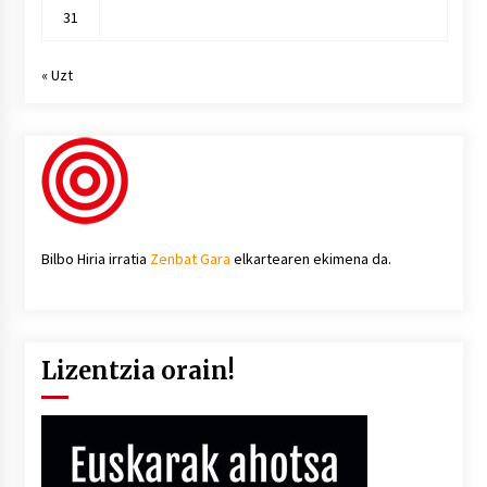
31
« Uzt
Bilbo Hiria irratia
Zenbat Gara
elkartearen ekimena da.
Lizentzia orain!