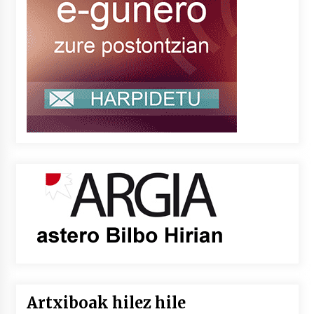
Artxiboak hilez hile