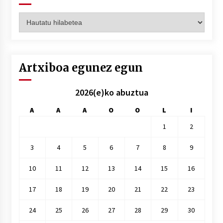
Artxiboak
hilez
hile
Artxiboa egunez egun
2026(e)ko abuztua
A
A
A
O
O
L
I
1
2
3
4
5
6
7
8
9
10
11
12
13
14
15
16
17
18
19
20
21
22
23
24
25
26
27
28
29
30