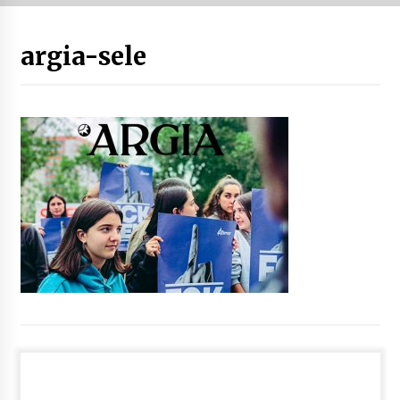
“Hiztegi bat” Gorka Urbizuk idatzitako letren
argia-sele
hiztegia
2026/07/23
Bakaikuko barnetegitik gazteek egindako saio
berezia
2026/07/16
Tuba eta bonbardinoaren astea, Bilboko
Kontserbatorioan protagonista
2026/07/16
Auzoportala : 1×04 Auzofoniak
2026/07/15
Gaur abitua da Bilbao bbk live jaialdia
2026/07/09