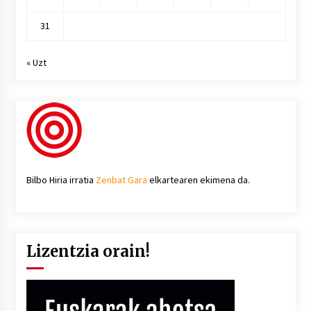
31
« Uzt
Bilbo Hiria irratia
Zenbat Gara
elkartearen ekimena da.
Lizentzia orain!