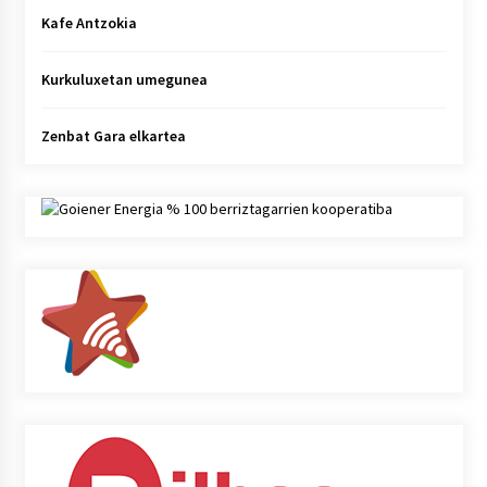
Kafe Antzokia
Kurkuluxetan umegunea
Zenbat Gara elkartea