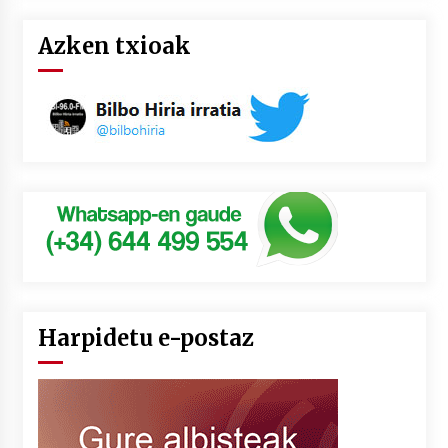
Azken txioak
Harpidetu e-postaz