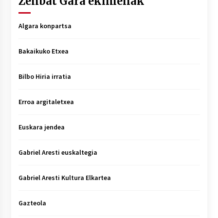
Zenbat Gara ekimenak
Algara konpartsa
Bakaikuko Etxea
Bilbo Hiria irratia
Erroa argitaletxea
Euskara jendea
Gabriel Aresti euskaltegia
Gabriel Aresti Kultura Elkartea
Gazteola