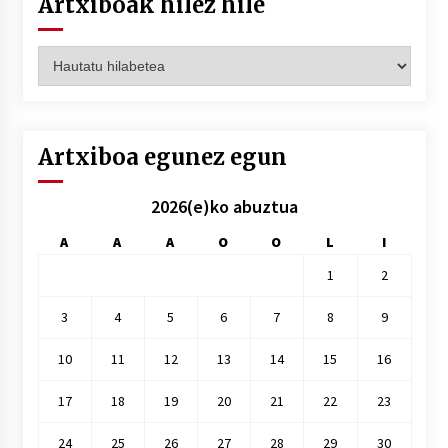
Artxiboak hilez hile
Artxiboak
hilez
hile
Artxiboa egunez egun
2026(e)ko abuztua
A
A
A
O
O
L
I
1
2
3
4
5
6
7
8
9
10
11
12
13
14
15
16
17
18
19
20
21
22
23
24
25
26
27
28
29
30