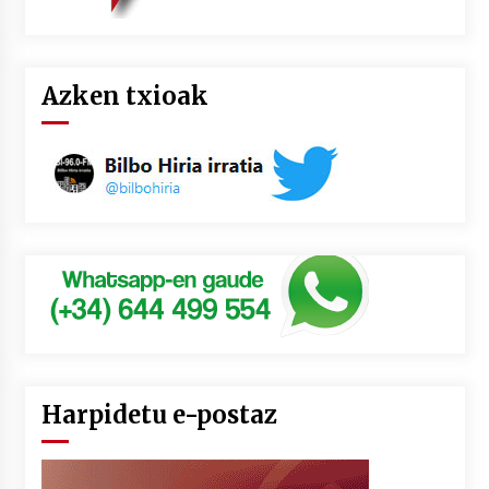
Azken txioak
Harpidetu e-postaz