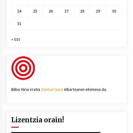
24
25
26
27
28
29
30
31
« Uzt
Bilbo Hiria irratia
Zenbat Gara
elkartearen ekimena da.
Lizentzia orain!