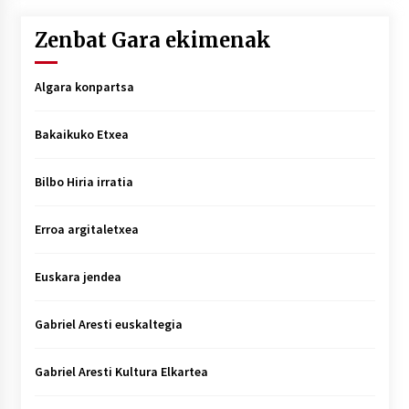
Zenbat Gara ekimenak
Algara konpartsa
Bakaikuko Etxea
Bilbo Hiria irratia
Erroa argitaletxea
Euskara jendea
Gabriel Aresti euskaltegia
Gabriel Aresti Kultura Elkartea