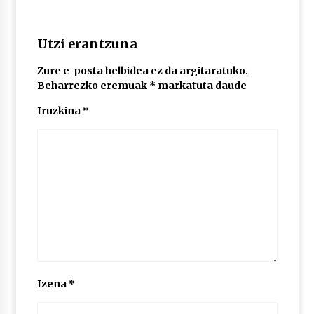
POTTO: San Pedro jaietako bertso-saioa
Utzi erantzuna
2026/07/09
Zure e-posta helbidea ez da argitaratuko.
Beharrezko eremuak
*
markatuta daude
Larunbatean Plentziako Itsas Martxa ospatuko
Iruzkina
*
da
2026/07/07
LIBURUEN ERREPUBLIKA TXIKIA: Hiragana akats
isil batekin dator beti
2026/07/07
Auritz Iñurrietaren margoak ikusgai
Uribitarte40 aretoan
2026/07/03
Izena
*
SOINUGELA: Paul McCartney eta Ringo Starr-en
lan berriak