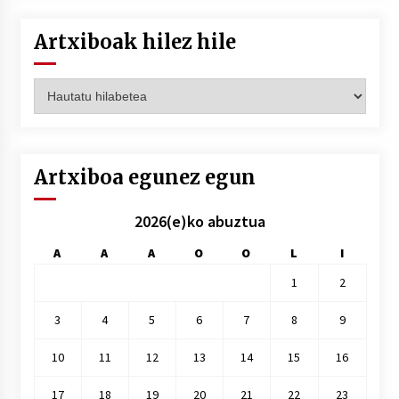
Artxiboak hilez hile
Artxiboak
hilez
hile
Artxiboa egunez egun
2026(e)ko abuztua
A
A
A
O
O
L
I
1
2
3
4
5
6
7
8
9
10
11
12
13
14
15
16
17
18
19
20
21
22
23