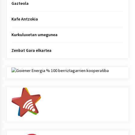
Gazteola
Kafe Antzokia
Kurkuluxetan umegunea
Zenbat Gara elkartea