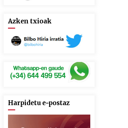
Azken txioak
Harpidetu e-postaz