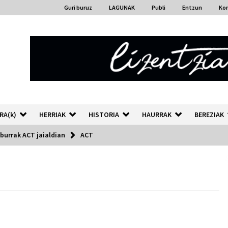
Guri buruz
LAGUNAK
Publi
Entzun
Ko
RA(k)
HERRIAK
HISTORIA
HAURRAK
BEREZIAK
burrak ACT jaialdian
ACT
“Hiztegi bat” Gorka Urbizuk
idatzitako letren hiztegia
2026/07/23
Auzoportala : 1×04 Auzofoniak