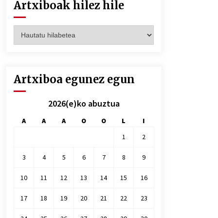
Artxiboak hilez hile
Artxiboak
hilez
hile
Artxiboa egunez egun
2026(e)ko abuztua
A
A
A
O
O
L
I
1
2
3
4
5
6
7
8
9
10
11
12
13
14
15
16
17
18
19
20
21
22
23