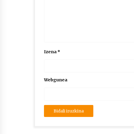
Izena
*
Webgunea