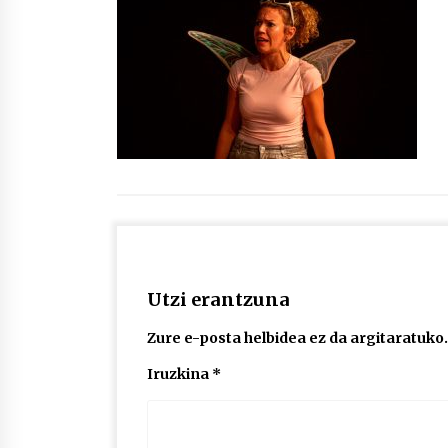
protagonista
2026/07/16
POTTO: San Pedro jaietako bertso-
saioa
2026/07/09
Auritz Iñurrietaren margoak
ikusgai Uribitarte40 aretoan
2026/07/03
Utzi erantzuna
Zure e-posta helbidea ez da argitaratuko.
Iruzkina
*