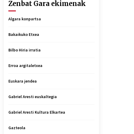
Zenbat Gara ekimenak
Algara konpartsa
Bakaikuko Etxea
Bilbo Hiria irratia
Erroa argitaletxea
Euskara jendea
Gabriel Aresti euskaltegia
Gabriel Aresti Kultura Elkartea
Gazteola