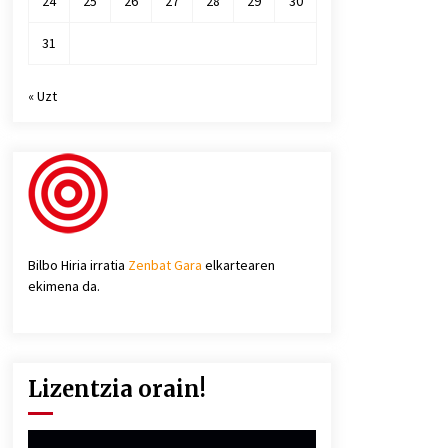
24
25
26
27
28
29
30
31
« Uzt
Bilbo Hiria irratia
Zenbat Gara
elkartearen
ekimena da.
Lizentzia orain!