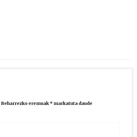
2026/07/15
Larunbatean Plentziako Itsas
Martxa ospatuko da
2026/07/07
SOINUGELA: Paul McCartney eta
Ringo Starr-en lan berriak
2026/07/03
Beharrezko eremuak
*
markatuta daude