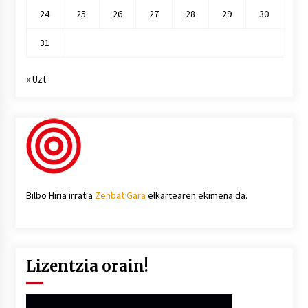
24
25
26
27
28
29
30
31
« Uzt
Bilbo Hiria irratia
Zenbat Gara
elkartearen ekimena da.
Lizentzia orain!