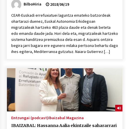
BilboHiria
2018/06/19
CEAR-Euskadi errefuxiatuei laguntza emateko batzordeak
ohartarazi duenez, Euskal Autonomia Erkidegoan
migratzaileak hartzeko 463 plaza daude eta denak beteta
edo emanda daude jada. Hori dela eta, migratzaileak hartzeko
sistema handitzea premiazkoa dela esan d. Aquaris ontzira
begira jarri bagara ere egunero milaka pertsona behartu dago
ihes egitera, Mediterranoa gutzatuz. Naiara Gutierrez […]
Entzungai (podcast)
Ibaizabal Magazina
IBAIZABAL: Hassanna Aalia ekintzaile sahararrari