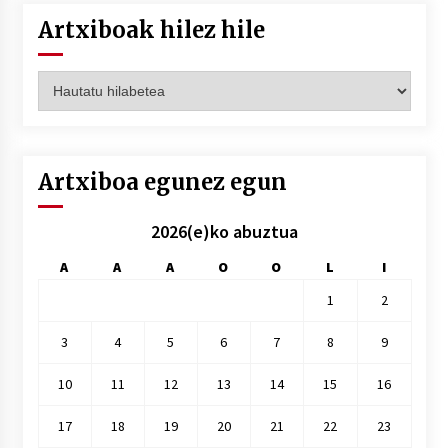
Artxiboak hilez hile
Artxiboak
hilez
hile
Artxiboa egunez egun
2026(e)ko abuztua
A
A
A
O
O
L
I
1
2
3
4
5
6
7
8
9
10
11
12
13
14
15
16
17
18
19
20
21
22
23