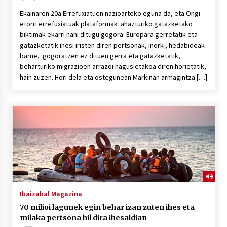
Ekainaren 20a Errefuxiatuen nazioarteko eguna da, eta Ongi
etorri errefuxiatuak plataformak ahazturiko gatazketako
biktimak ekarri nahi ditugu gogora. Europara gerretatik eta
gatazketatik ihesi iristen diren pertsonak, inork , hedabideak
barne, gogoratzen ez dituen gerra eta gatazketatik,
beharturiko migrazioen arrazoi nagusietakoa diren horietatik,
hain zuzen. Hori dela eta ostegunean Markinan armagintza […]
Ibaizabal Magazina
70 milioi lagunek egin behar izan zuten ihes eta
milaka pertsona hil dira ihesaldian