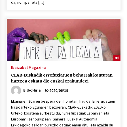
da, non ipar eta […]
POTTO: San Pedro jaietako bertso-saioa
2026/07/09
Larunbatean Plentziako Itsas Martxa ospatuko
da
2026/07/07
LIBURUEN ERREPUBLIKA TXIKIA: Hiragana akats
Ibaizabal Magazina
isil batekin dator beti
CEAR-Euskadik errefuxiatuen beharrak kontutan
2026/07/07
hartzea eskatu die euskal erakundeei
BilboHiria
2020/06/19
Auritz Iñurrietaren margoak ikusgai
Uribitarte40 aretoan
Ekainaren 20aren bezpera den honetan, hau da, Errefuxiatuen
2026/07/03
Nazioarteko Egunaren bezperan, CEAR-Euskadik 2020ko
Urteko Txostena aurkeztu du, “Errefuxiatuak Espainian eta
SOINUGELA: Paul McCartney eta Ringo Starr-en
Europan” izenburupean. Gainera, Euskal Autonomia
lan berriak
Erkidegoko asiloari buruzko datuak eman ditu, eta azaldu du