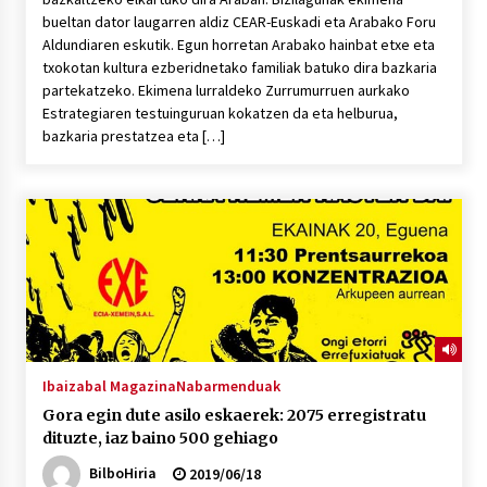
bueltan dator laugarren aldiz CEAR-Euskadi eta Arabako Foru
Aldundiaren eskutik. Egun horretan Arabako hainbat etxe eta
txokotan kultura ezberidnetako familiak batuko dira bazkaria
partekatzeko. Ekimena lurraldeko Zurrumurruen aurkako
Estrategiaren testuinguruan kokatzen da eta helburua,
bazkaria prestatzea eta […]
Ibaizabal Magazina
Nabarmenduak
Gora egin dute asilo eskaerek: 2075 erregistratu
dituzte, iaz baino 500 gehiago
BilboHiria
2019/06/18