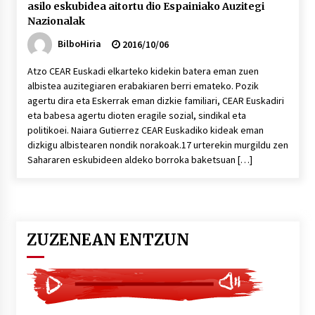
asilo eskubidea aitortu dio Espainiako Auzitegi
Nazionalak
BilboHiria
2016/10/06
Atzo CEAR Euskadi elkarteko kidekin batera eman zuen
albistea auzitegiaren erabakiaren berri emateko. Pozik
agertu dira eta Eskerrak eman dizkie familiari, CEAR Euskadiri
eta babesa agertu dioten eragile sozial, sindikal eta
politikoei. Naiara Gutierrez CEAR Euskadiko kideak eman
dizkigu albistearen nondik norakoak.17 urterekin murgildu zen
Sahararen eskubideen aldeko borroka baketsuan […]
ZUZENEAN ENTZUN