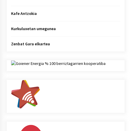
Kafe Antzokia
Kurkuluxetan umegunea
Zenbat Gara elkartea