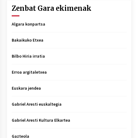
Zenbat Gara ekimenak
Algara konpartsa
Bakaikuko Etxea
Bilbo Hiria irratia
Erroa argitaletxea
Euskara jendea
Gabriel Aresti euskaltegia
Gabriel Aresti Kultura Elkartea
Gazteola