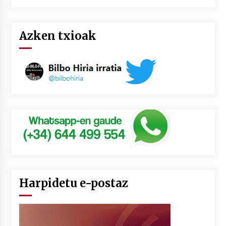
Azken txioak
Harpidetu e-postaz