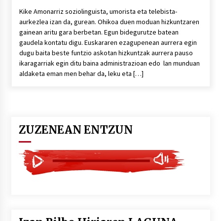
Kike Amonarriz soziolinguista, umorista eta telebista-
aurkezlea izan da, gurean. Ohikoa duen moduan hizkuntzaren
gainean aritu gara berbetan. Egun bidegurutze batean
gaudela kontatu digu. Euskararen ezagupenean aurrera egin
dugu baita beste funtzio askotan hizkuntzak aurrera pauso
ikaragarriak egin ditu baina administrazioan edo lan munduan
aldaketa eman men behar da, leku eta […]
ZUZENEAN ENTZUN