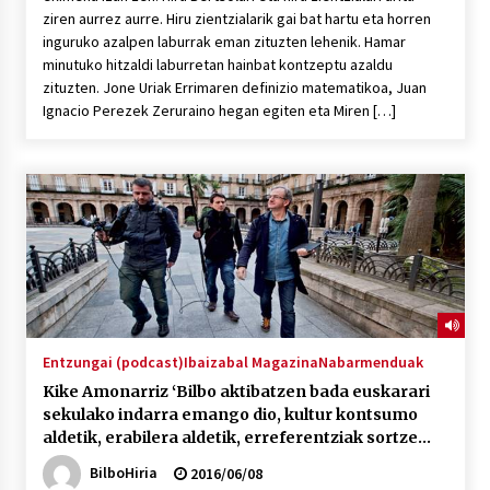
ziren aurrez aurre. Hiru zientzialarik gai bat hartu eta horren
inguruko azalpen laburrak eman zituzten lehenik. Hamar
minutuko hitzaldi laburretan hainbat kontzeptu azaldu
zituzten. Jone Uriak Errimaren definizio matematikoa, Juan
Ignacio Perezek Zeruraino hegan egiten eta Miren […]
Entzungai (podcast)
Ibaizabal Magazina
Nabarmenduak
Kike Amonarriz ‘Bilbo aktibatzen bada euskarari
sekulako indarra emango dio, kultur kontsumo
aldetik, erabilera aldetik, erreferentziak sortze
aldera’
BilboHiria
2016/06/08