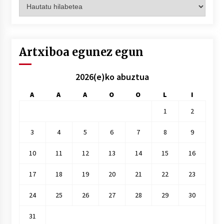
Artxiboak
hilez
hile
Artxiboa egunez egun
2026(e)ko abuztua
A
A
A
O
O
L
I
1
2
3
4
5
6
7
8
9
10
11
12
13
14
15
16
17
18
19
20
21
22
23
24
25
26
27
28
29
30
31