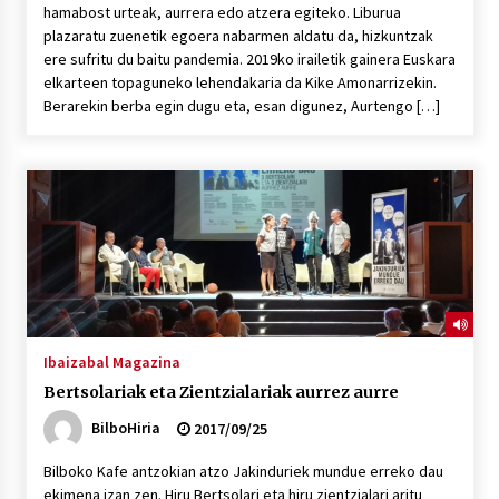
hamabost urteak, aurrera edo atzera egiteko. Liburua
plazaratu zuenetik egoera nabarmen aldatu da, hizkuntzak
ere sufritu du baitu pandemia. 2019ko irailetik gainera Euskara
elkarteen topaguneko lehendakaria da Kike Amonarrizekin.
Berarekin berba egin dugu eta, esan digunez, Aurtengo […]
Ibaizabal Magazina
Bertsolariak eta Zientzialariak aurrez aurre
BilboHiria
2017/09/25
Bilboko Kafe antzokian atzo Jakinduriek mundue erreko dau
ekimena izan zen. Hiru Bertsolari eta hiru zientzialari aritu