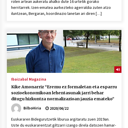
rolen artean aukeratu ahalko dute 16 urtetik gorako
herritarrek. Izen-ematea aurkezteko agerraldia zuten atzo
iluntzean, Bergaran, koordinazio lanetan ari diren […]
Ibaizabal Magazina
Kike Amonarriz “Eremu ez formaletan eta esparru
sozioekonomikoan lehentasunak jarri behar
ditugu hizkuntza normalizazioan jauzia emateko”
BilboHiria
2020/06/22
Euskararen Bidegurutzetik liburua argitaratu zuen 2019an.
Uste du euskararentzat giltzarri izango direla datozen hamar-