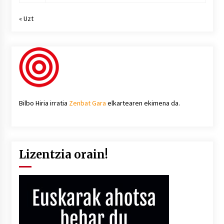
« Uzt
Bilbo Hiria irratia
Zenbat Gara
elkartearen ekimena da.
Lizentzia orain!