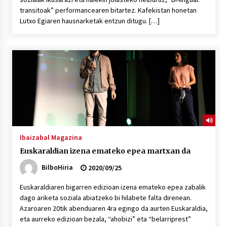
transitoak” performancearen bitartez. Kafekistan honetan
Lutxo Egiaren hausnarketak entzun ditugu. […]
Ibaizabal Magazina
Euskaraldian izena emateko epea martxan da
BilboHiria
2020/09/25
Euskaraldiaren bigarren edizioan izena emateko epea zabalik
dago ariketa soziala abiatzeko bi hilabete falta direnean.
Azaroaren 20tik abenduaren 4ra egingo da aurten Euskaraldia,
eta aurreko edizioan bezala, “ahobizi” eta “belarriprest”