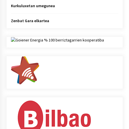
Kurkuluxetan umegunea
Zenbat Gara elkartea