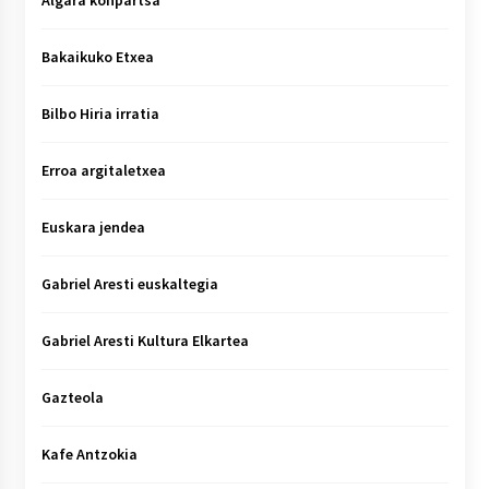
Algara konpartsa
Bakaikuko Etxea
Bilbo Hiria irratia
Erroa argitaletxea
Euskara jendea
Gabriel Aresti euskaltegia
Gabriel Aresti Kultura Elkartea
Gazteola
Kafe Antzokia