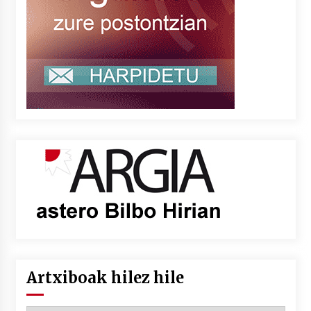
Artxiboak hilez hile