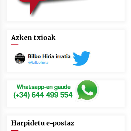
Azken txioak
Harpidetu e-postaz